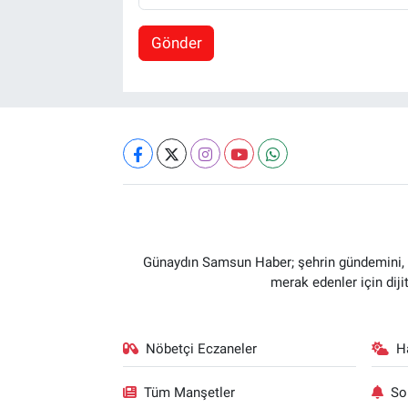
Gönder
Günaydın Samsun Haber; şehrin gündemini, so
merak edenler için dij
Nöbetçi Eczaneler
H
Tüm Manşetler
So