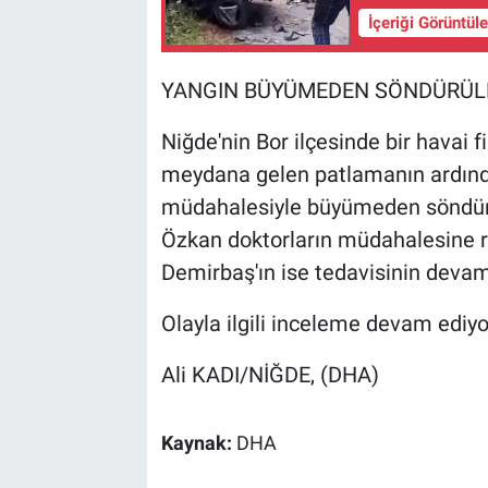
İçeriği Görüntül
YANGIN BÜYÜMEDEN SÖNDÜRÜLDÜ
Niğde'nin Bor ilçesinde bir havai f
meydana gelen patlamanın ardından
müdahalesiyle büyümeden söndürül
Özkan doktorların müdahalesine r
Demirbaş'ın ise tedavisinin devam e
Olayla ilgili inceleme devam ediyo
Ali KADI/NİĞDE, (DHA)
Kaynak:
DHA