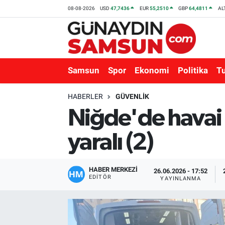
08-08-2026
USD
47,7436
EUR
55,2510
GBP
64,4811
AL
Samsun
Nöbetçi Eczaneler
Spor
Hava Durumu
Samsun
Spor
Ekonomi
Politika
T
Ekonomi
Trafik Durumu
HABERLER
GÜVENLIK
Niğde'de havai f
Politika
Süper Lig Puan Durumu ve Fikstür
yaralı (2)
Turizm
Tüm Manşetler
Sağlık
Son Dakika Haberleri
HABER MERKEZİ
26.06.2026 - 17:52
EDITÖR
YAYINLANMA
Eğitim
Haber Arşivi
Yaşam