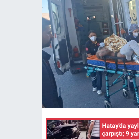
Kültür Sanat
Bilim ve Teknoloji
Genel
Hatay'da yay
çarpıştı; 9 yar