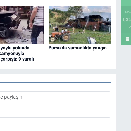
İMS
03:
 yayla yolunda
Bursa'da samanlıkta yangın
 kamyonuyla
çarpıştı; 9 yaralı