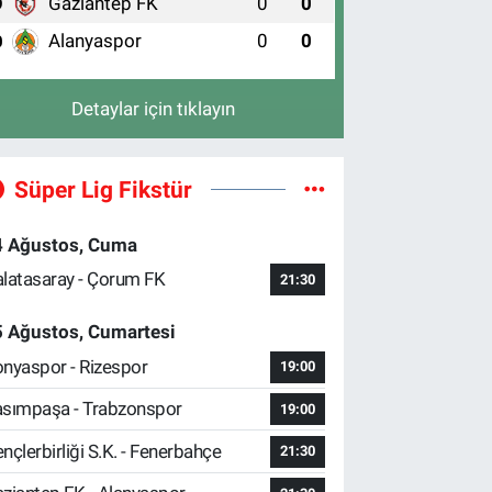
Gaziantep FK
0
0
9
Alanyaspor
0
0
0
Detaylar için tıklayın
Süper Lig Fikstür
4 Ağustos, Cuma
latasaray - Çorum FK
21:30
5 Ağustos, Cumartesi
nyaspor - Rizespor
19:00
sımpaşa - Trabzonspor
19:00
nçlerbirliği S.K. - Fenerbahçe
21:30