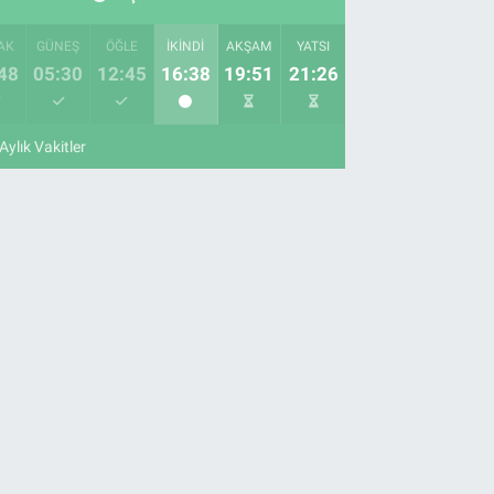
AK
GÜNEŞ
ÖĞLE
İKINDI
AKŞAM
YATSI
48
05:30
12:45
16:38
19:51
21:26
Aylık Vakitler