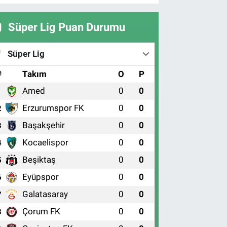
Süper Lig Puan Durumu
Süper Lig
#
Takım
O
P
Amed
0
0
1
Erzurumspor FK
0
0
2
Başakşehir
0
0
3
Kocaelispor
0
0
4
Beşiktaş
0
0
5
Eyüpspor
0
0
6
Galatasaray
0
0
7
Çorum FK
0
0
8