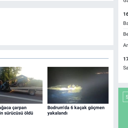
Ga
16
Ba
Be
Am
17
Sa
ağaca çarpan
Bodrum'da 6 kaçak göçmen
in sürücüsü öldü
yakalandı