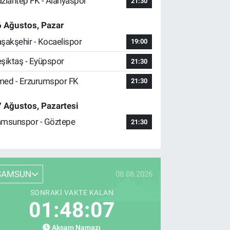
ziantep FK - Alanyaspor
21:30
 Ağustos, Pazar
şakşehir - Kocaelispor
19:00
şiktaş - Eyüpspor
21:30
ed - Erzurumspor FK
21:30
 Ağustos, Pazartesi
msunspor - Göztepe
21:30
SAMSUN
08.08.2026
SONRAKI VAKTE KALAN
01:48:06
Akşam Namazı