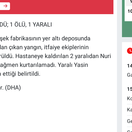
e
1
; 1 ÖLÜ, 1 YARALI
işek fabrikasının yer altı deposunda
 çıkan yangın, itfaiye ekiplerinin
dü. Hastaneye kaldırılan 2 yaralıdan Nuri
ağmen kurtarılamadı. Yaralı Yasin
1
ttiği belirtildi.
Ga
r. (DHA)
1
Ko
Ka
Ge