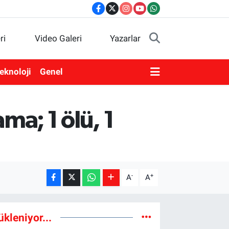
ri
Video Galeri
Yazarlar
eknoloji
Genel
ma; 1 ölü, 1
-
+
A
A
ükleniyor...