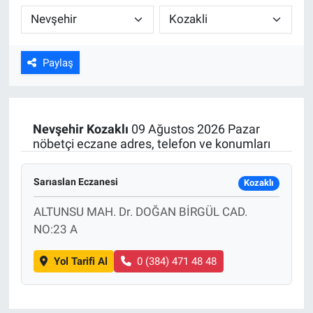
Kültür Sanat
Bilim ve Teknoloji
Paylaş
Genel
Nevşehir
Kozaklı
09 Ağustos 2026 Pazar
nöbetçi eczane adres, telefon ve konumları
Sarıaslan Eczanesi
Kozaklı
ALTUNSU MAH. Dr. DOĞAN BİRGÜL CAD.
NO:23 A
Yol Tarifi Al
0 (384) 471 48 48