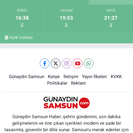
İKINDI
AKŞAM
YATSI
16:38
19:53
21:27
Aylık Vakitler
Günaydın Samsun
Künye
İletişim
Yayın İlkeleri
KVKK
Politikalar
Reklam
Günaydın Samsun Haber; şehrin gündemini, son dakika
gelişmelerini ve öne çıkan içerikleri modern ve sade bir
tasarımla, güvenilir bir dille sunar. Samsun’u merak edenler için