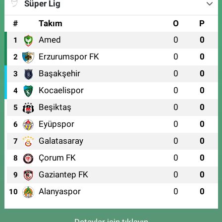
Süper Lig
#
Takım
O
P
Amed
0
0
1
Erzurumspor FK
0
0
2
Başakşehir
0
0
3
Kocaelispor
0
0
4
Beşiktaş
0
0
5
Eyüpspor
0
0
6
Galatasaray
0
0
7
Çorum FK
0
0
8
Gaziantep FK
0
0
9
Alanyaspor
0
0
10