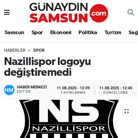
Samsun
Nöbetçi Eczaneler
Samsun
Spor
Ekonomi
Politika
Turizm
Sağ
Spor
Hava Durumu
HABERLER
SPOR
Ekonomi
Trafik Durumu
Nazillispor logoyu
değiştiremedi
Politika
Süper Lig Puan Durumu ve Fikstür
Turizm
Tüm Manşetler
HABER MERKEZİ
11.08.2025 - 12:39
11.08.2025 - 12:45
EDITÖR
YAYINLANMA
GÜNCELLEME
Sağlık
Son Dakika Haberleri
Eğitim
Haber Arşivi
Yaşam