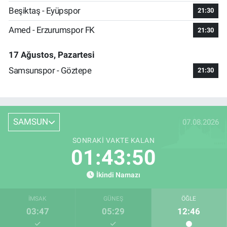
Beşiktaş - Eyüpspor
21:30
Amed - Erzurumspor FK
21:30
17 Ağustos, Pazartesi
Samsunspor - Göztepe
21:30
SAMSUN
07.08.2026
SONRAKI VAKTE KALAN
01:43:49
İkindi Namazı
İMSAK
GÜNEŞ
ÖĞLE
03:47
05:29
12:46