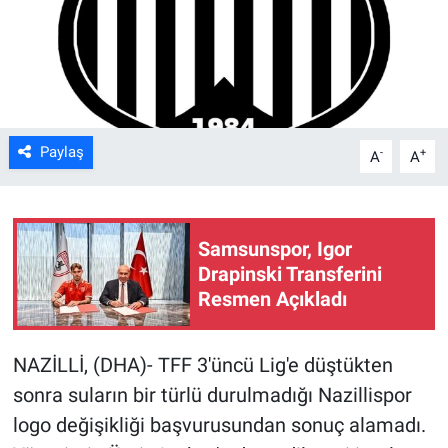
Kültür Sanat
Bilim ve Teknoloji
Genel
Paylaş
-
+
A
A
Samsunspor, Igor
Drapinski Transferini
Resmen Açıkladı
NAZİLLİ, (DHA)- TFF 3'üncü Lig'e düştükten
sonra suların bir türlü durulmadığı Nazillispor
logo değişikliği başvurusundan sonuç alamadı.