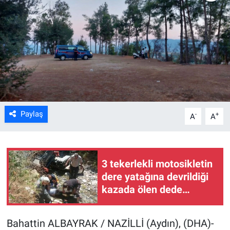
Kültür Sanat
Bilim ve Teknoloji
Genel
Paylaş
-
+
A
A
3 tekerlekli motosikletin
dere yatağına devrildiği
kazada ölen dede
toprağa verildi
Bahattin ALBAYRAK / NAZİLLİ (Aydın), (DHA)-