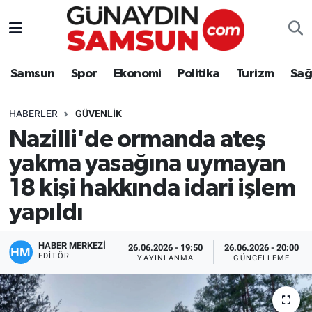
Samsun
Nöbetçi Eczaneler
Samsun
Spor
Ekonomi
Politika
Turizm
Sağ
Spor
Hava Durumu
HABERLER
GÜVENLIK
Ekonomi
Trafik Durumu
Nazilli'de ormanda ateş
yakma yasağına uymayan
Politika
Süper Lig Puan Durumu ve Fikstür
18 kişi hakkında idari işlem
Turizm
Tüm Manşetler
yapıldı
Sağlık
Son Dakika Haberleri
HABER MERKEZİ
26.06.2026 - 19:50
26.06.2026 - 20:00
EDITÖR
YAYINLANMA
GÜNCELLEME
Eğitim
Haber Arşivi
Yaşam