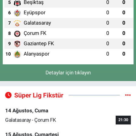
Beşiktaş
0
0
5
Eyüpspor
0
0
6
Galatasaray
0
0
7
Çorum FK
0
0
8
Gaziantep FK
0
0
9
Alanyaspor
0
0
10
Detaylar için tıklayın
Süper Lig Fikstür
14 Ağustos, Cuma
Galatasaray - Çorum FK
21:30
15 Ağustos, Cumartesi