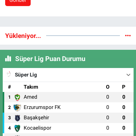
Gönder
Yükleniyor...
Süper Lig Puan Durumu
Süper Lig
#
Takım
O
P
Amed
0
0
1
Erzurumspor FK
0
0
2
Başakşehir
0
0
3
Kocaelispor
0
0
4