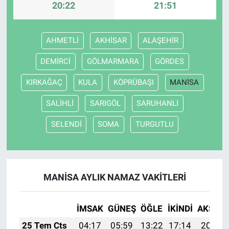
20:22
21:51
AHMETLİ
AKHİSAR
ALAŞEHİR
DEMİRCİ
GÖLMARMARA
GÖRDES
KIRKAĞAÇ
KULA
KÖPRÜBAŞI
MANİSA
SALİHLİ
SARIGÖL
SARUHANLI
SELENDİ
SOMA
TURGUTLU
MANİSA AYLIK NAMAZ VAKITLERI
İMSAK
GÜNEŞ
ÖĞLE
İKINDI
AKŞAM
25 Tem Cts
04:17
05:59
13:22
17:14
20:35