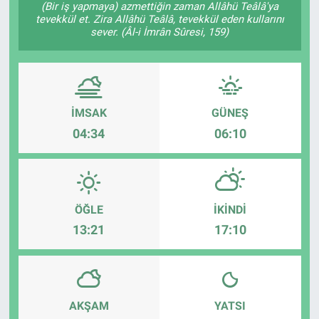
(Bir iş yapmaya) azmettiğin zaman Allâhü Teâlâ'ya
tevekkül et. Zira Allâhü Teâlâ, tevekkül eden kullarını
Kültür Sanat
sever. (Âl-i İmrân Sûresi, 159)
Bilim ve Teknoloji
Genel
İMSAK
GÜNEŞ
04:34
06:10
ÖĞLE
İKINDI
13:21
17:10
AKŞAM
YATSI