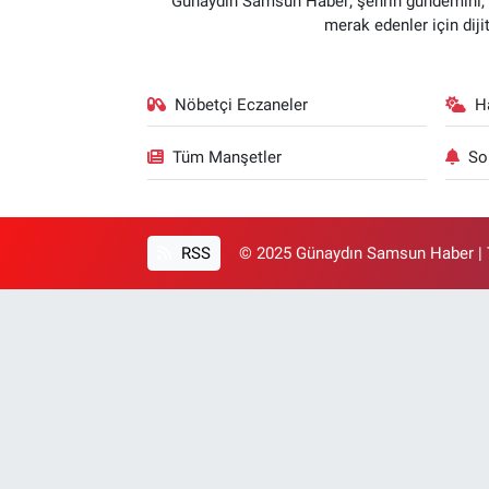
Günaydın Samsun Haber; şehrin gündemini, so
merak edenler için dij
Nöbetçi Eczaneler
H
Tüm Manşetler
So
RSS
© 2025 Günaydın Samsun Haber | T