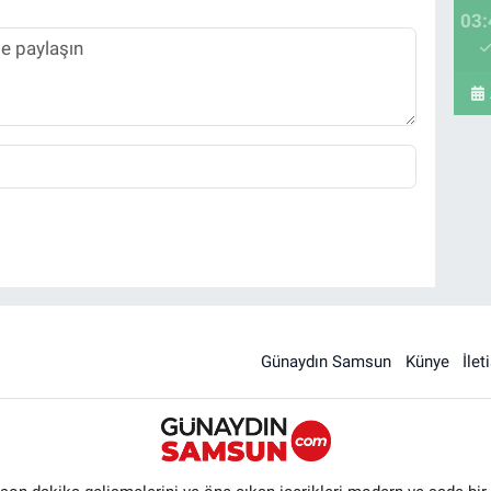
03:
Günaydın Samsun
Künye
İlet