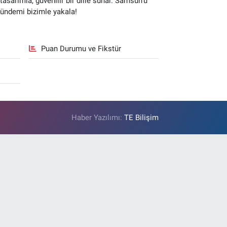
sarımla, güvenilir bir dille sunar. Samsun’u
gündemi bizimle yakala!
Puan Durumu ve Fikstür
Haber Yazılımı:
TE Bilişim