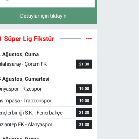
Detaylar için tıklayın
Süper Lig Fikstür
4 Ağustos, Cuma
latasaray - Çorum FK
21:30
5 Ağustos, Cumartesi
nyaspor - Rizespor
19:00
sımpaşa - Trabzonspor
19:00
nçlerbirliği S.K. - Fenerbahçe
21:30
ziantep FK - Alanyaspor
21:30