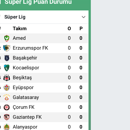
Süper Lig Puan Durumu
Süper Lig
#
Takım
O
P
Amed
0
0
1
Erzurumspor FK
0
0
2
Başakşehir
0
0
3
Kocaelispor
0
0
4
Beşiktaş
0
0
5
Eyüpspor
0
0
6
Galatasaray
0
0
7
Çorum FK
0
0
8
Gaziantep FK
0
0
9
Alanyaspor
0
0
0