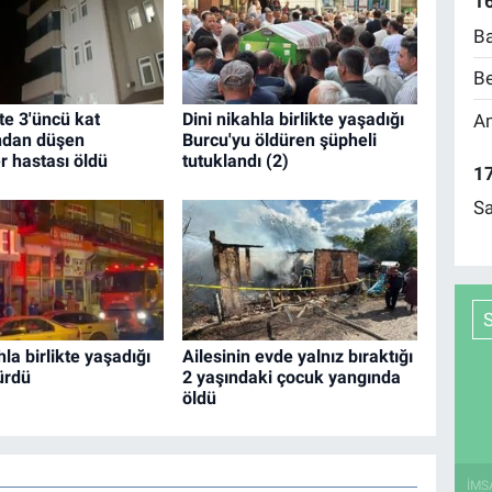
16
Ba
Be
te 3'üncü kat
Dini nikahla birlikte yaşadığı
Am
ndan düşen
Burcu'yu öldüren şüpheli
r hastası öldü
tutuklandı (2)
17
Sa
hla birlikte yaşadığı
Ailesinin evde yalnız bıraktığı
ürdü
2 yaşındaki çocuk yangında
öldü
İMS