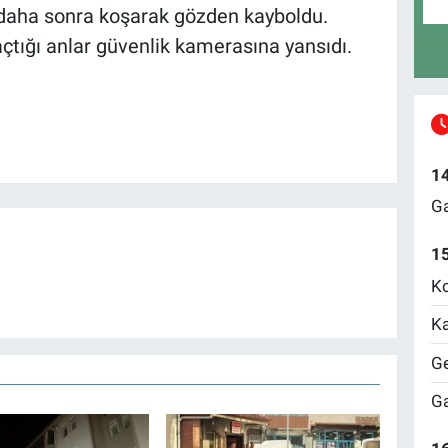
ı, daha sonra koşarak gözden kayboldu.
çtığı anlar güvenlik kamerasına yansıdı.
1
Ga
1
Ko
Ka
Ge
Ga