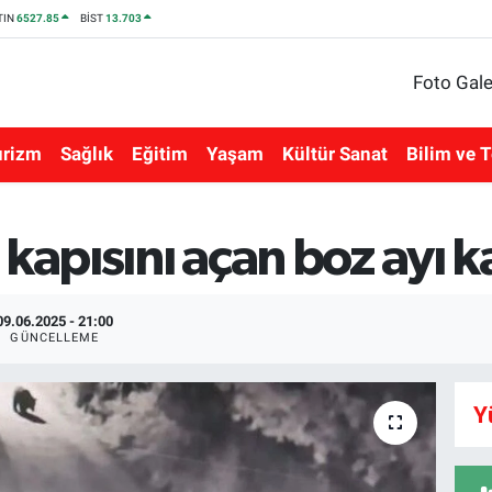
TIN
6527.85
BİST
13.703
Foto Gale
urizm
Sağlık
Eğitim
Yaşam
Kültür Sanat
Bilim ve T
 kapısını açan boz ayı
09.06.2025 - 21:00
GÜNCELLEME
Y