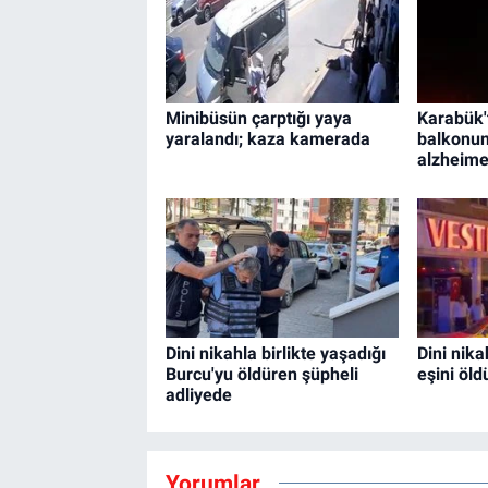
Minibüsün çarptığı yaya
Karabük'
yaralandı; kaza kamerada
balkonu
alzheime
Dini nikahla birlikte yaşadığı
Dini nika
Burcu'yu öldüren şüpheli
eşini öld
adliyede
Yorumlar