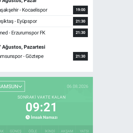
 Ağustos, Pazar
şakşehir - Kocaelispor
19:00
şiktaş - Eyüpspor
21:30
ed - Erzurumspor FK
21:30
 Ağustos, Pazartesi
msunspor - Göztepe
21:30
SAMSUN
06.08.2026
SONRAKI VAKTE KALAN
09:20
İmsak Namazı
AK
GÜNEŞ
ÖĞLE
İKINDI
AKŞAM
YATSI