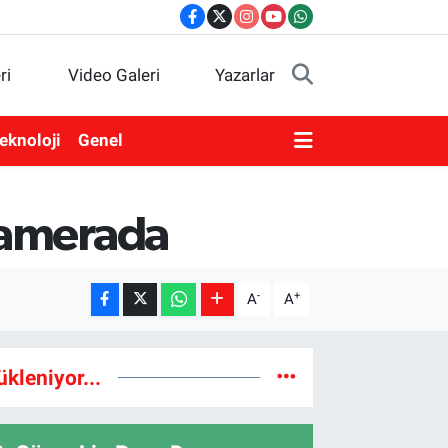
ri
Video Galeri
Yazarlar
eknoloji
Genel
 kamerada
-
+
A
A
ükleniyor...