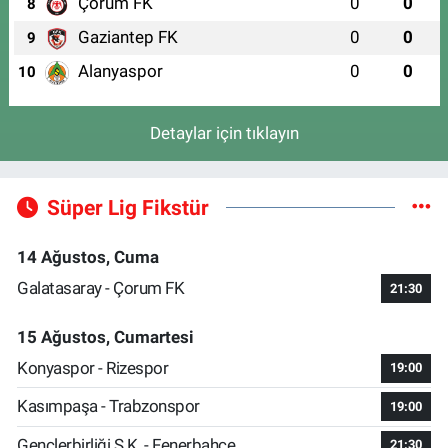
Çorum FK
0
0
8
Gaziantep FK
0
0
9
Alanyaspor
0
0
10
Detaylar için tıklayın
Süper Lig Fikstür
14 Ağustos, Cuma
Galatasaray - Çorum FK
21:30
15 Ağustos, Cumartesi
Konyaspor - Rizespor
19:00
Kasımpaşa - Trabzonspor
19:00
Gençlerbirliği S.K. - Fenerbahçe
21:30