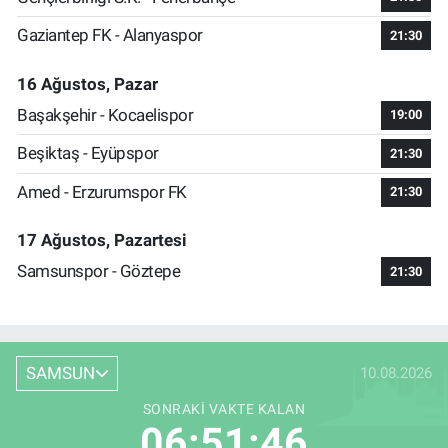
Gaziantep FK - Alanyaspor
21:30
16 Ağustos, Pazar
Başakşehir - Kocaelispor
19:00
Beşiktaş - Eyüpspor
21:30
Amed - Erzurumspor FK
21:30
17 Ağustos, Pazartesi
Samsunspor - Göztepe
21:30
SAMSUN
10.08.2026
SONRAKI VAKTE KALAN
06:51:45