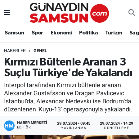
Samsun
Nöbetçi Eczaneler
Samsun
Spor
Ekonomi
Politika
Turizm
Sağ
Spor
Hava Durumu
HABERLER
GENEL
Ekonomi
Trafik Durumu
Kırmızı Bültenle Aranan 3
Suçlu Türkiye'de Yakalandı
Politika
Süper Lig Puan Durumu ve Fikstür
Interpol tarafından Kırmızı bültenle aranan
Turizm
Tüm Manşetler
Alexander Gustafsson ve Dragan Pavlıcevıc
İstanbul'da, Alexandar Nedevskı ise Bodrum'da
Sağlık
Son Dakika Haberleri
düzenlenen 'Kuyu-13' operasyonuyla yakalandı.
Eğitim
Haber Arşivi
HABER MERKEZİ
29.07.2024 - 09:45
29.07.2024 - 14:29
EDITÖR
YAYINLANMA
GÜNCELLEME
Yaşam