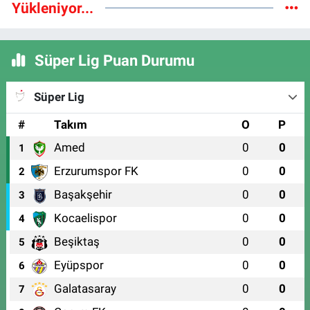
Yükleniyor...
Süper Lig Puan Durumu
Süper Lig
#
Takım
O
P
Amed
0
0
1
Erzurumspor FK
0
0
2
Başakşehir
0
0
3
Kocaelispor
0
0
4
Beşiktaş
0
0
5
Eyüpspor
0
0
6
Galatasaray
0
0
7