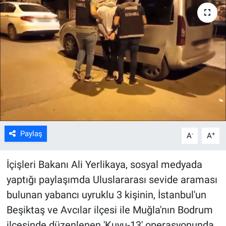
Kültür Sanat
Bilim ve Teknoloji
Genel
Paylaş
-
+
A
A
İçişleri Bakanı Ali Yerlikaya, sosyal medyada
yaptığı paylaşımda Uluslararası sevide araması
bulunan yabancı uyruklu 3 kişinin, İstanbul'un
Beşiktaş ve Avcılar ilçesi ile Muğla'nın Bodrum
ilçesinde düzenlenen 'Kuyu-13' operasyonunda