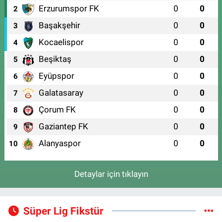
Erzurumspor FK
0
0
2
Başakşehir
0
0
3
Kocaelispor
0
0
4
Beşiktaş
0
0
5
Eyüpspor
0
0
6
Galatasaray
0
0
7
Çorum FK
0
0
8
Gaziantep FK
0
0
9
Alanyaspor
0
0
10
Detaylar için tıklayın
Süper Lig Fikstür