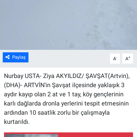
Kültür Sanat
Bilim ve Teknoloji
Genel
Paylaş
-
+
A
A
Nurbay USTA- Ziya AKYILDIZ/ ŞAVŞAT(Artvin),
(DHA)- ARTVİN'in Şavşat ilçesinde yaklaşık 3
aydır kayıp olan 2 at ve 1 tay, köy gençlerinin
karlı dağlarda dronla yerlerini tespit etmesinin
ardından 10 saatlik zorlu bir çalışmayla
kurtarıldı.