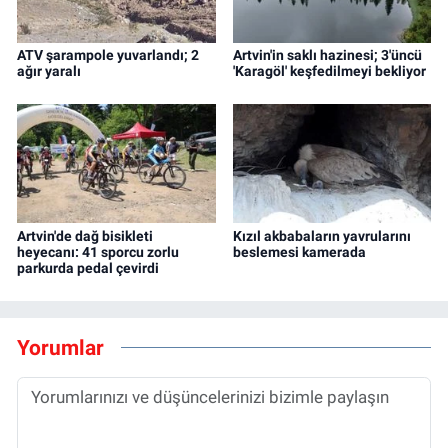
ATV şarampole yuvarlandı; 2
Artvin'in saklı hazinesi; 3'üncü
ağır yaralı
'Karagöl' keşfedilmeyi bekliyor
Artvin'de dağ bisikleti
Kızıl akbabaların yavrularını
heyecanı: 41 sporcu zorlu
beslemesi kamerada
parkurda pedal çevirdi
Yorumlar