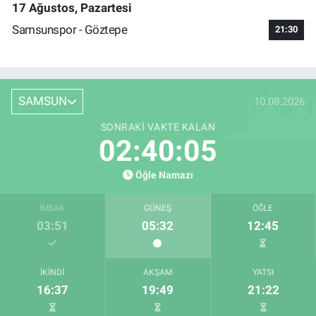
17 Ağustos, Pazartesi
Samsunspor - Göztepe
21:30
SAMSUN
10.08.2026
SONRAKI VAKTE KALAN
02:40:04
Öğle Namazı
İMSAK
GÜNEŞ
ÖĞLE
03:51
05:32
12:45
İKINDI
AKŞAM
YATSI
16:37
19:49
21:22