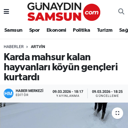
Samsun
Nöbetçi Eczaneler
Samsun
Spor
Ekonomi
Politika
Turizm
Sağ
Spor
Hava Durumu
HABERLER
ARTVIN
Ekonomi
Trafik Durumu
Karda mahsur kalan
hayvanları köyün gençleri
Politika
Süper Lig Puan Durumu ve Fikstür
kurtardı
Turizm
Tüm Manşetler
HABER MERKEZİ
09.03.2026 - 18:17
09.03.2026 - 18:25
Sağlık
Son Dakika Haberleri
EDITÖR
YAYINLANMA
GÜNCELLEME
Eğitim
Haber Arşivi
Yaşam