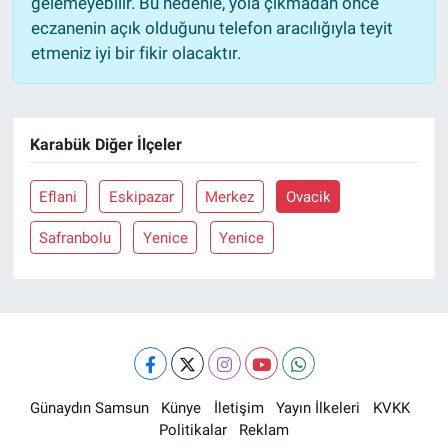
gelemeyebilir. Bu nedenle, yola çıkmadan önce
eczanenin açık olduğunu telefon aracılığıyla teyit
etmeniz iyi bir fikir olacaktır.
Karabük Diğer İlçeler
Eflani
Eskipazar
Merkez
Ovacik
Safranbolu
Yenice
Yenice
Günaydın Samsun
Künye
İletişim
Yayın İlkeleri
KVKK
Politikalar
Reklam