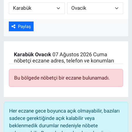
Kültür Sanat
Bilim ve Teknoloji
Paylaş
Genel
Karabük
Ovacık
07 Ağustos 2026 Cuma
nöbetçi eczane adres, telefon ve konumları
Bu bölgede nöbetçi bir eczane bulunamadı.
Her eczane gece boyunca açık olmayabilir, bazıları
sadece gerektiğinde açık kalabilir veya
beklenmedik durumlar nedeniyle nöbete