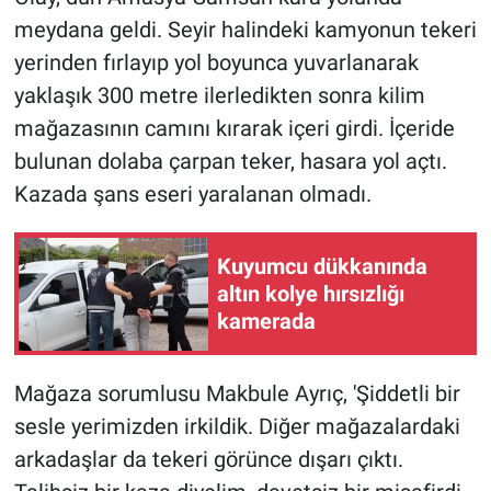
meydana geldi. Seyir halindeki kamyonun tekeri
yerinden fırlayıp yol boyunca yuvarlanarak
yaklaşık 300 metre ilerledikten sonra kilim
mağazasının camını kırarak içeri girdi. İçeride
bulunan dolaba çarpan teker, hasara yol açtı.
Kazada şans eseri yaralanan olmadı.
Kuyumcu dükkanında
altın kolye hırsızlığı
kamerada
Mağaza sorumlusu Makbule Ayrıç, 'Şiddetli bir
sesle yerimizden irkildik. Diğer mağazalardaki
arkadaşlar da tekeri görünce dışarı çıktı.