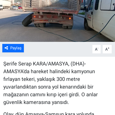
Kültür Sanat
Bilim ve Teknoloji
Genel
Paylaş
-
+
A
A
Şerife Serap KARA/AMASYA, (DHA)-
AMASYA'da hareket halindeki kamyonun
fırlayan tekeri, yaklaşık 300 metre
yuvarlandıktan sonra yol kenarındaki bir
mağazanın camını kırıp içeri girdi. O anlar
güvenlik kamerasına yansıdı.
Olay, dün Amasya-Samsun kara yolunda