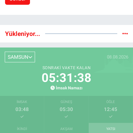
Yükleniyor...
SAMSUN
08.08.2026
SONRAKI VAKTE KALAN
05:31:38
İmsak Namazı
İMSAK
GÜNEŞ
ÖĞLE
03:48
05:30
12:45
İKINDI
AKŞAM
YATSI