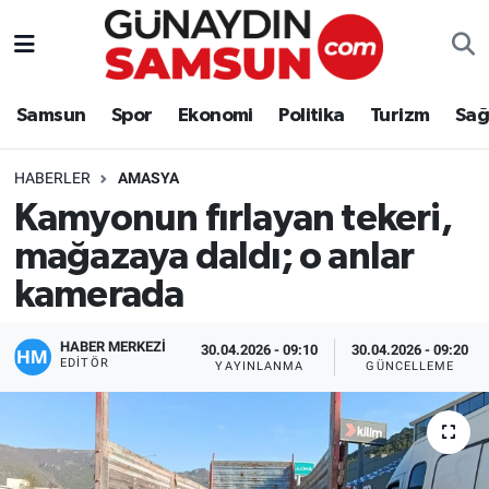
Samsun
Nöbetçi Eczaneler
Samsun
Spor
Ekonomi
Politika
Turizm
Sağ
Spor
Hava Durumu
HABERLER
AMASYA
Ekonomi
Trafik Durumu
Kamyonun fırlayan tekeri,
mağazaya daldı; o anlar
Politika
Süper Lig Puan Durumu ve Fikstür
kamerada
Turizm
Tüm Manşetler
HABER MERKEZİ
30.04.2026 - 09:10
30.04.2026 - 09:20
Sağlık
Son Dakika Haberleri
EDITÖR
YAYINLANMA
GÜNCELLEME
Eğitim
Haber Arşivi
Yaşam