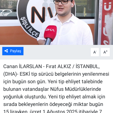
Kültür Sanat
Bilim ve Teknoloji
Genel
Paylaş
-
+
A
A
Canan İLARSLAN - Fırat ALKIZ / İSTANBUL,
(DHA)- ESKİ tip sürücü belgelerinin yenilenmesi
için bugün son gün. Yeni tip ehliyet talebinde
bulunan vatandaşlar Nüfus Müdürlüklerinde
yoğunluk oluşturdu. Yeni tip ehliyet almak için
sırada bekleyenlerin ödeyeceği miktar bugün
15 lirayken, ücret 1 Ağustos 2025 itibariyle 7