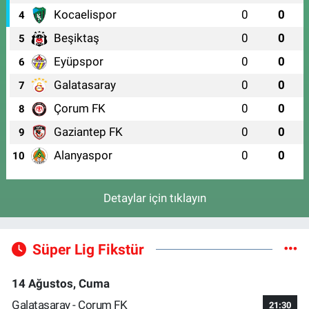
Kocaelispor
0
0
4
Beşiktaş
0
0
5
Eyüpspor
0
0
6
Galatasaray
0
0
7
Çorum FK
0
0
8
Gaziantep FK
0
0
9
Alanyaspor
0
0
10
Detaylar için tıklayın
Süper Lig Fikstür
14 Ağustos, Cuma
Galatasaray - Çorum FK
21:30