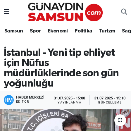
Samsun
Nöbetçi Eczaneler
Samsun
Spor
Ekonomi
Politika
Turizm
Sağ
Spor
Hava Durumu
İstanbul - Yeni tip ehliyet
Ekonomi
Trafik Durumu
için Nüfus
Politika
Süper Lig Puan Durumu ve Fikstür
müdürlüklerinde son gün
yoğunluğu
Turizm
Tüm Manşetler
Sağlık
Son Dakika Haberleri
HABER MERKEZİ
31.07.2025 - 15:08
31.07.2025 - 15:10
EDITÖR
YAYINLANMA
GÜNCELLEME
Eğitim
Haber Arşivi
Yaşam