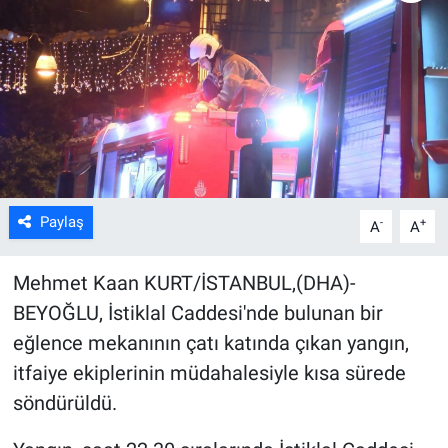
Kültür Sanat
Bilim ve Teknoloji
Genel
Paylaş
-
+
A
A
Mehmet Kaan KURT/İSTANBUL,(DHA)-
BEYOĞLU, İstiklal Caddesi'nde bulunan bir
eğlence mekanının çatı katında çıkan yangın,
itfaiye ekiplerinin müdahalesiyle kısa sürede
söndürüldü.