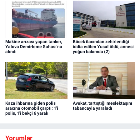
Makine arızası yapan tanker,
Böcek ilacından zehirlendiği
Yalova Demirleme Sahası'na
iddia edilen Yusuf öldü, annesi
alındı
yoğun bakımda (2)
Kaza ihbarına giden polis
Avukat, tartıştığı meslektaşını
aracına otomobil çarptı: 1'i
tabancayla yaraladı
polis, 1'i bekçi 6 yaralı
Yorumlar