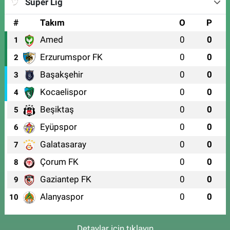
Süper Lig
#
Takım
O
P
Amed
0
0
1
Erzurumspor FK
0
0
2
Başakşehir
0
0
3
Kocaelispor
0
0
4
Beşiktaş
0
0
5
Eyüpspor
0
0
6
Galatasaray
0
0
7
Çorum FK
0
0
8
Gaziantep FK
0
0
9
Alanyaspor
0
0
10
Detaylar için tıklayın