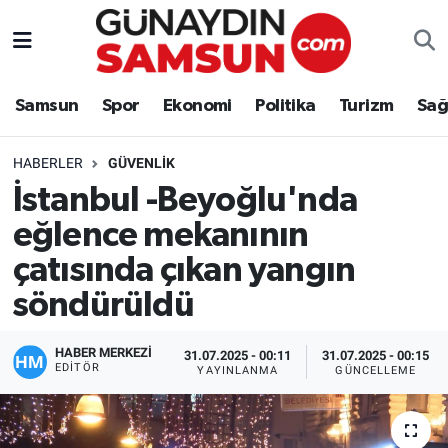
Samsun
Nöbetçi Eczaneler
Samsun
Spor
Ekonomi
Politika
Turizm
Sağ
Spor
Hava Durumu
HABERLER
GÜVENLIK
Ekonomi
Trafik Durumu
İstanbul -Beyoğlu'nda
eğlence mekanının
Politika
Süper Lig Puan Durumu ve Fikstür
çatısında çıkan yangın
Turizm
Tüm Manşetler
söndürüldü
Sağlık
Son Dakika Haberleri
HABER MERKEZİ
31.07.2025 - 00:11
31.07.2025 - 00:15
EDITÖR
YAYINLANMA
GÜNCELLEME
Eğitim
Haber Arşivi
Yaşam