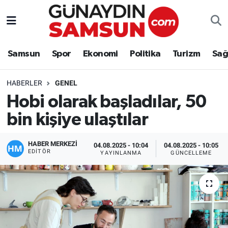
Samsun
Nöbetçi Eczaneler
Samsun
Spor
Ekonomi
Politika
Turizm
Sağ
Spor
Hava Durumu
HABERLER
GENEL
Ekonomi
Trafik Durumu
Hobi olarak başladılar, 50
bin kişiye ulaştılar
Politika
Süper Lig Puan Durumu ve Fikstür
Turizm
Tüm Manşetler
HABER MERKEZİ
04.08.2025 - 10:04
04.08.2025 - 10:05
EDITÖR
YAYINLANMA
GÜNCELLEME
Sağlık
Son Dakika Haberleri
Eğitim
Haber Arşivi
Yaşam