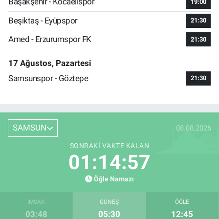
Başakşehir - Kocaelispor
19:00
Beşiktaş - Eyüpspor
21:30
Amed - Erzurumspor FK
21:30
17 Ağustos, Pazartesi
Samsunspor - Göztepe
21:30
SAMSUN
08.08.2026
SONRAKI VAKTE KALAN
01:14:57
Öğle Namazı
İMSAK
GÜNEŞ
ÖĞLE
03:48
05:30
12:45