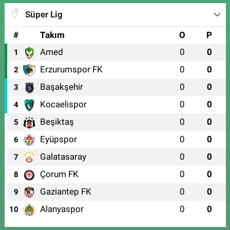
Süper Lig
#
Takım
O
P
Amed
0
0
1
Erzurumspor FK
0
0
2
Başakşehir
0
0
3
Kocaelispor
0
0
4
Beşiktaş
0
0
5
Eyüpspor
0
0
6
Galatasaray
0
0
7
Çorum FK
0
0
8
Gaziantep FK
0
0
9
Alanyaspor
0
0
10