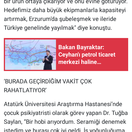
bir ürün ortaya çıkarıyor ve onu evine götürüyor.
Hedefimiz daha büyük ekipmanlarla kapasiteyi
artırmak, Erzurum'da şubeleşmek ve ileride
Türkiye genelinde yayılmak" diye konuştu.
Bakan Bayraktar:
Ceyhan'ı petrol ticaret
merkezi haline
dönüştürebiliriz
‘BURADA GEÇİRDİĞİM VAKİT ÇOK
RAHATLATIYOR’
Atatürk Üniversitesi Araştırma Hastanesi’nde
çocuk psikiyatristi olarak görev yapan Dr. Tuğba
Saylan, “Bir hobi arıyordum. Seramiği denemek
istedim ve burası çok iyi geldi. İş yoğunluğuma