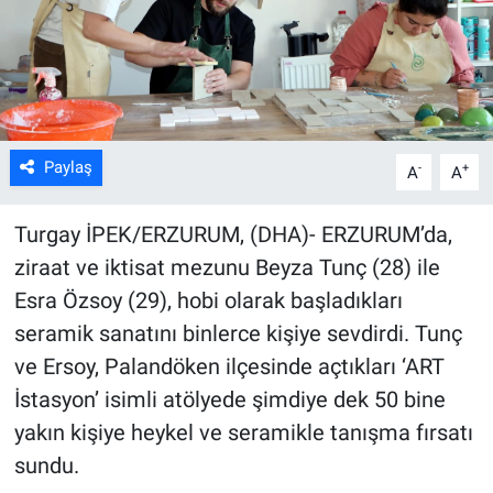
Kültür Sanat
Bilim ve Teknoloji
Genel
Paylaş
-
+
A
A
Turgay İPEK/ERZURUM, (DHA)- ERZURUM’da,
ziraat ve iktisat mezunu Beyza Tunç (28) ile
Esra Özsoy (29), hobi olarak başladıkları
seramik sanatını binlerce kişiye sevdirdi. Tunç
ve Ersoy, Palandöken ilçesinde açtıkları ‘ART
İstasyon’ isimli atölyede şimdiye dek 50 bine
yakın kişiye heykel ve seramikle tanışma fırsatı
sundu.