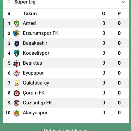
Süper Lig
#
Takım
O
P
Amed
0
0
1
Erzurumspor FK
0
0
2
Başakşehir
0
0
3
Kocaelispor
0
0
4
Beşiktaş
0
0
5
Eyüpspor
0
0
6
Galatasaray
0
0
7
Çorum FK
0
0
8
Gaziantep FK
0
0
9
Alanyaspor
0
0
10
Detaylar için tıklayın