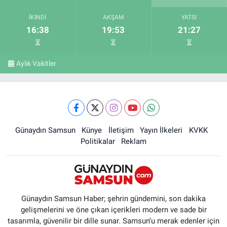
İKINDI
AKŞAM
YATSI
16:38
19:53
21:27
Aylık Vakitler
Günaydın Samsun
Künye
İletişim
Yayın İlkeleri
KVKK
Politikalar
Reklam
Günaydın Samsun Haber; şehrin gündemini, son dakika
gelişmelerini ve öne çıkan içerikleri modern ve sade bir
tasarımla, güvenilir bir dille sunar. Samsun’u merak edenler için