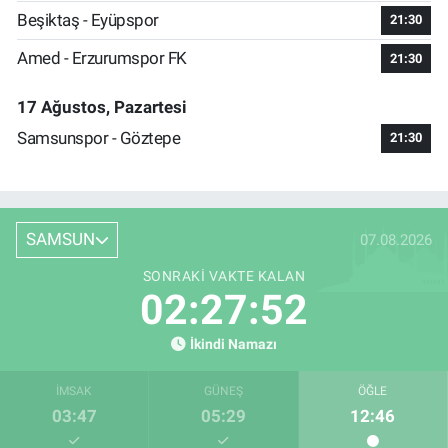
Beşiktaş - Eyüpspor
21:30
Amed - Erzurumspor FK
21:30
17 Ağustos, Pazartesi
Samsunspor - Göztepe
21:30
SAMSUN
07.08.2026
SONRAKI VAKTE KALAN
02:27:52
İkindi Namazı
İMSAK
GÜNEŞ
ÖĞLE
03:47
05:29
12:46