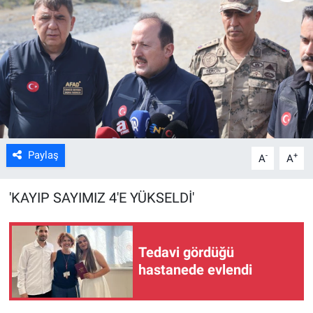
Kültür Sanat
Bilim ve Teknoloji
Genel
Paylaş
-
+
A
A
'KAYIP SAYIMIZ 4'E YÜKSELDİ'
Tedavi gördüğü
hastanede evlendi