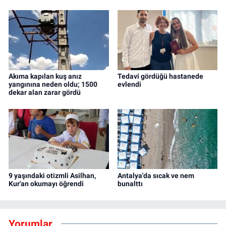
Akıma kapılan kuş anız
Tedavi gördüğü hastanede
yangınına neden oldu; 1500
evlendi
dekar alan zarar gördü
9 yaşındaki otizmli Asilhan,
Antalya'da sıcak ve nem
Kur'an okumayı öğrendi
bunalttı
Yorumlar