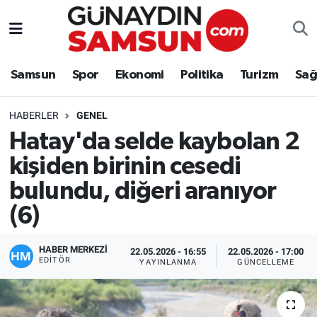
Samsun
Nöbetçi Eczaneler
Samsun
Spor
Ekonomi
Politika
Turizm
Sağ
Spor
Hava Durumu
HABERLER
GENEL
Ekonomi
Trafik Durumu
Hatay'da selde kaybolan 2
kişiden birinin cesedi
Politika
Süper Lig Puan Durumu ve Fikstür
bulundu, diğeri aranıyor
Turizm
Tüm Manşetler
(6)
Sağlık
Son Dakika Haberleri
HABER MERKEZİ
22.05.2026 - 16:55
22.05.2026 - 17:00
EDITÖR
YAYINLANMA
GÜNCELLEME
Eğitim
Haber Arşivi
Yaşam