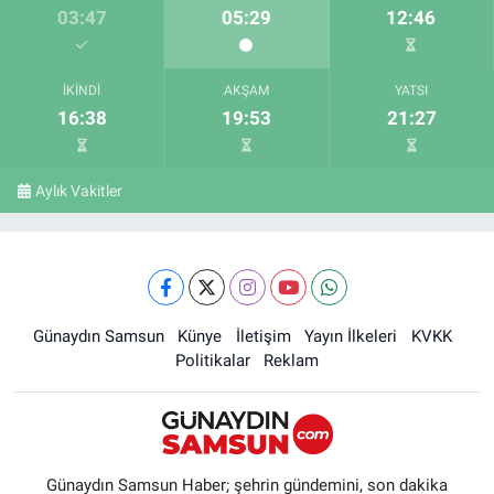
03:47
05:29
12:46
İKINDI
AKŞAM
YATSI
16:38
19:53
21:27
Aylık Vakitler
Günaydın Samsun
Künye
İletişim
Yayın İlkeleri
KVKK
Politikalar
Reklam
Günaydın Samsun Haber; şehrin gündemini, son dakika