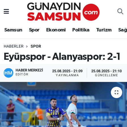
Samsun
Nöbetçi Eczaneler
Samsun
Spor
Ekonomi
Politika
Turizm
Sağ
Spor
Hava Durumu
HABERLER
SPOR
Ekonomi
Trafik Durumu
Eyüpspor - Alanyaspor: 2-1
Politika
Süper Lig Puan Durumu ve Fikstür
HABER MERKEZİ
25.08.2025 - 21:09
25.08.2025 - 21:10
EDITÖR
YAYINLANMA
GÜNCELLEME
Turizm
Tüm Manşetler
Sağlık
Son Dakika Haberleri
Eğitim
Haber Arşivi
Yaşam