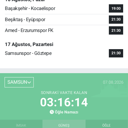
Başakşehir - Kocaelispor
19:00
Beşiktaş - Eyüpspor
21:30
Amed - Erzurumspor FK
21:30
17 Ağustos, Pazartesi
Samsunspor - Göztepe
21:30
SAMSUN
07.08.2026
SONRAKI VAKTE KALAN
03:16:13
Öğle Namazı
İMSAK
GÜNEŞ
ÖĞLE