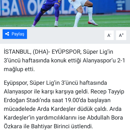
Kültür Sanat
Bilim ve Teknoloji
Paylaş
-
+
A
A
Genel
İSTANBUL, (DHA)- EYÜPSPOR, Süper Lig’in
3’üncü haftasında konuk ettiği Alanyaspor’u 2-1
mağlup etti.
Eyüpspor, Süper Lig’in 3’üncü haftasında
Alanyaspor ile karşı karşıya geldi. Recep Tayyip
Erdoğan Stadı’nda saat 19.00’da başlayan
mücadelede Arda Kardeşler düdük çaldı. Arda
Kardeşler’in yardımcılıklarını ise Abdullah Bora
Özkara ile Bahtiyar Birinci üstlendi.