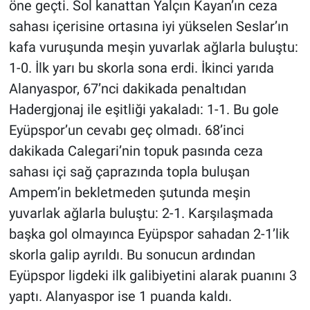
öne geçti. Sol kanattan Yalçın Kayan’ın ceza
sahası içerisine ortasına iyi yükselen Seslar’ın
kafa vuruşunda meşin yuvarlak ağlarla buluştu:
1-0. İlk yarı bu skorla sona erdi. İkinci yarıda
Alanyaspor, 67’nci dakikada penaltıdan
Hadergjonaj ile eşitliği yakaladı: 1-1. Bu gole
Eyüpspor’un cevabı geç olmadı. 68’inci
dakikada Calegari’nin topuk pasında ceza
sahası içi sağ çaprazında topla buluşan
Ampem’in bekletmeden şutunda meşin
yuvarlak ağlarla buluştu: 2-1. Karşılaşmada
başka gol olmayınca Eyüpspor sahadan 2-1’lik
skorla galip ayrıldı. Bu sonucun ardından
Eyüpspor ligdeki ilk galibiyetini alarak puanını 3
yaptı. Alanyaspor ise 1 puanda kaldı.