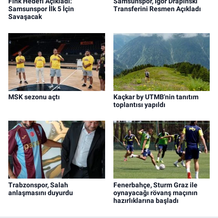
Fink Hedefi Açıkladı:
Samsunspor, Igor Drapinski
Samsunspor İlk 5 İçin
Transferini Resmen Açıkladı
Savaşacak
MSK sezonu açtı
Kaçkar by UTMB'nin tanıtım
toplantısı yapıldı
Trabzonspor, Salah
Fenerbahçe, Sturm Graz ile
anlaşmasını duyurdu
oynayacağı rövanş maçının
hazırlıklarına başladı