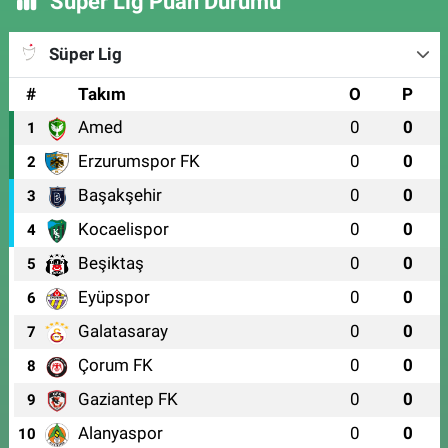
Süper Lig Puan Durumu
Süper Lig
#
Takım
O
P
Amed
0
0
1
Erzurumspor FK
0
0
2
Başakşehir
0
0
3
Kocaelispor
0
0
4
Beşiktaş
0
0
5
Eyüpspor
0
0
6
Galatasaray
0
0
7
Çorum FK
0
0
8
Gaziantep FK
0
0
9
Alanyaspor
0
0
10