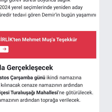
e 2024 yerel seçimlerinde yeniden aday
süredir tedavi gören Demir'in bugün yaşamını
RLİK'ten Mehmet Muş'a Teşekkür
e
da Gerçekleşecek
stos Çarşamba günü
ikindi namazına
e kılınacak cenaze namazının ardından
lçesi Turalıuşağı Mahallesi
’ne götürülecek.
mazının ardından toprağa verilecek.