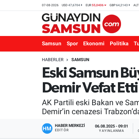
07-08-2026
USD
47,6704
EUR
55,0406
GBP
64,2143
ALT
Samsun
Nöbetçi Eczaneler
Spor
Hava Durumu
Samsun
Spor
Ekonomi
Politika
T
Ekonomi
Trafik Durumu
HABERLER
SAMSUN
Eski Samsun Bü
Politika
Süper Lig Puan Durumu ve Fikstür
Demir Vefat Etti
Turizm
Tüm Manşetler
AK Partili eski Bakan ve Sa
Sağlık
Son Dakika Haberleri
Demir’in cenazesi Trabzon’da
Eğitim
Haber Arşivi
HABER MERKEZİ
06.08.2025 - 09:01
EDITÖR
YAYINLANMA
Yaşam