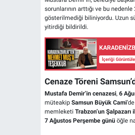
sorunlarının arttığı ve bu nedenl
gösterilmediği biliniyordu. Uzun 
yitirdiği bildirildi.
KARADENİZBİ
İçeriği Görüntül
Cenaze Töreni Samsun’
Mustafa Demir’in cenazesi
,
6 Ağu
müteakip
Samsun Büyük Cami
’d
memleketi
Trabzon’un Şalpazarı i
7 Ağustos Perşembe günü
öğle na