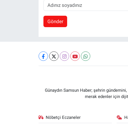
Gönder
Günaydın Samsun Haber; şehrin gündemini, so
merak edenler için dij
Nöbetçi Eczaneler
H