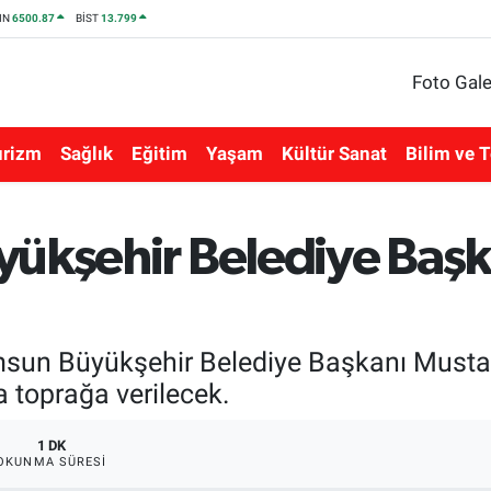
IN
6500.87
BİST
13.799
Foto Gale
urizm
Sağlık
Eğitim
Yaşam
Kültür Sanat
Bilim ve T
yükşehir Belediye Başk
msun Büyükşehir Belediye Başkanı Mustaf
 toprağa verilecek.
1 DK
OKUNMA SÜRESI