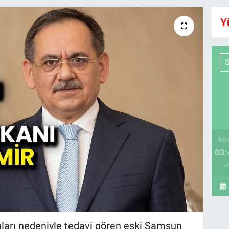
Y
İMS
03:
nları nedeniyle tedavi gören eski Samsun