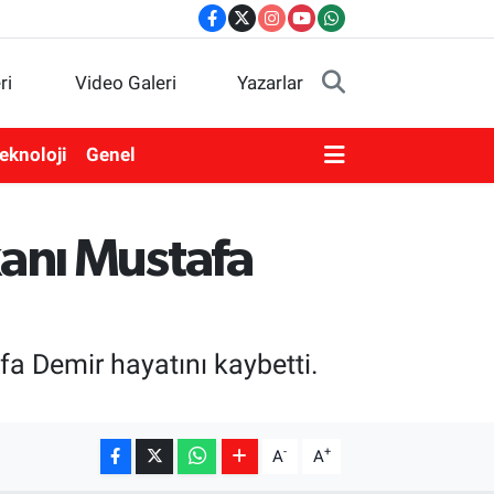
ri
Video Galeri
Yazarlar
eknoloji
Genel
anı Mustafa
a Demir hayatını kaybetti.
-
+
A
A