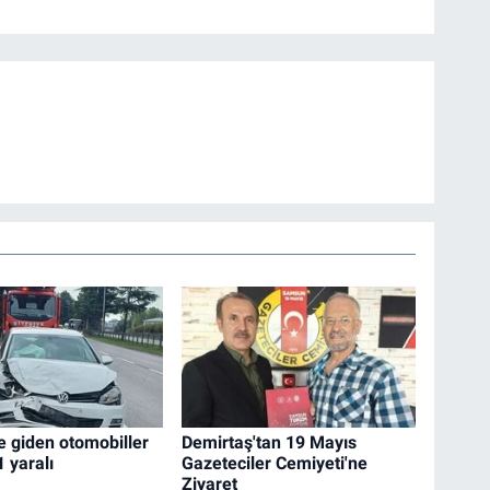
e giden otomobiller
Demirtaş'tan 19 Mayıs
1 yaralı
Gazeteciler Cemiyeti'ne
Ziyaret