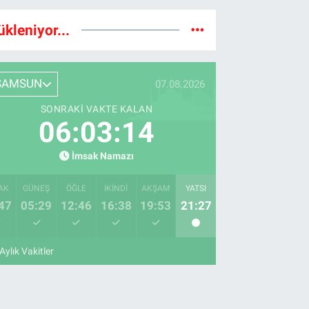
ükleniyor...
SAMSUN
07.08.2026
SONRAKI VAKTE KALAN
06:03:13
İmsak Namazı
AK
GÜNEŞ
ÖĞLE
İKINDI
AKŞAM
YATSI
47
05:29
12:46
16:38
19:53
21:27
Aylık Vakitler