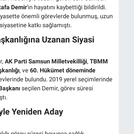
afa Demir
'in hayatını kaybettiği bildirildi.
iyasette önemli görevlerde bulunmuş, uzun
siyasetine katkı sağlamıştı.
aşkanlığına Uzanan Siyasi
r,
AK Parti Samsun Milletvekilliği
,
TBMM
şkanlığı
, ve
60. Hükümet döneminde
vlerinde bulundu. 2019 yerel seçimlerinde
Başkanı
seçilen Demir, görev süresi
tı.
iyle Yeniden Aday
lığı görev süresi boyunca sağlık