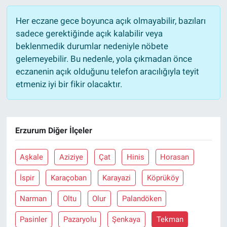
Her eczane gece boyunca açık olmayabilir, bazıları
sadece gerektiğinde açık kalabilir veya
beklenmedik durumlar nedeniyle nöbete
gelemeyebilir. Bu nedenle, yola çıkmadan önce
eczanenin açık olduğunu telefon aracılığıyla teyit
etmeniz iyi bir fikir olacaktır.
Erzurum Diğer İlçeler
Aşkale
Aziziye
Çat
Hinis
Horasan
İspir
Karaçoban
Karayazi
Köprüköy
Narman
Oltu
Olur
Palandöken
Pasinler
Pazaryolu
Şenkaya
Tekman