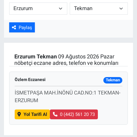
Kültür Sanat
Bilim ve Teknoloji
Paylaş
Genel
Erzurum
Tekman
09 Ağustos 2026 Pazar
nöbetçi eczane adres, telefon ve konumları
Özlem Eczanesi
Tekman
İSMETPAŞA MAH.İNÖNÜ CAD.NO:1 TEKMAN-
ERZURUM
Yol Tarifi Al
0 (442) 561 20 73