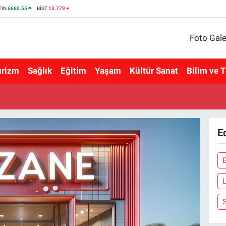
TIN
6660.55
BİST
13.779
Foto Gale
urizm
Sağlık
Eğitim
Yaşam
Kültür Sanat
Bilim ve T
E