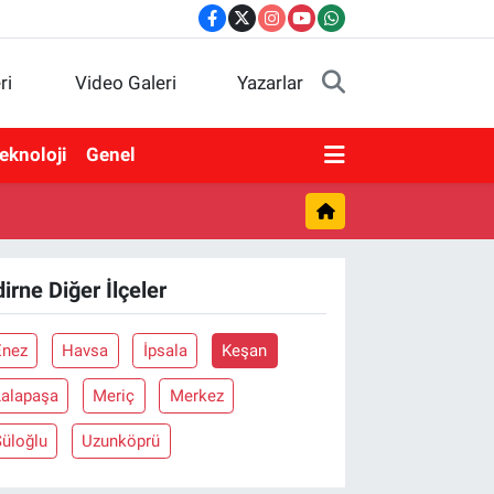
ri
Video Galeri
Yazarlar
eknoloji
Genel
dirne Diğer İlçeler
Enez
Havsa
İpsala
Keşan
Lalapaşa
Meriç
Merkez
Süloğlu
Uzunköprü