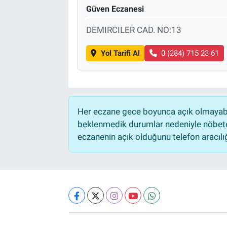
Güven Eczanesi
DEMIRCILER CAD. NO:13
Yol Tarifi Al
0 (284) 715 23 61
Her eczane gece boyunca açık olmayabili
beklenmedik durumlar nedeniyle nöbete
eczanenin açık olduğunu telefon aracılığıy