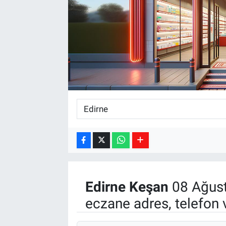
Kültür Sanat
Bilim ve Teknoloji
Genel
Edirne
Keşan
08 Ağust
eczane adres, telefon 