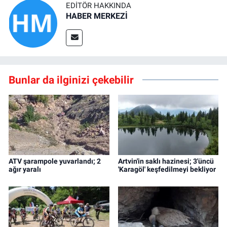
EDITÖR HAKKINDA
HABER MERKEZİ
Bunlar da ilginizi çekebilir
ATV şarampole yuvarlandı; 2
Artvin'in saklı hazinesi; 3'üncü
ağır yaralı
'Karagöl' keşfedilmeyi bekliyor