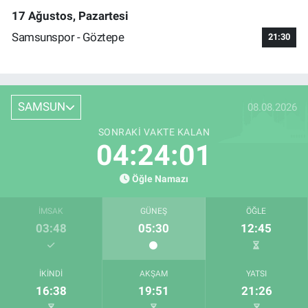
17 Ağustos, Pazartesi
Samsunspor - Göztepe
21:30
SAMSUN
08.08.2026
SONRAKI VAKTE KALAN
04:24:00
Öğle Namazı
İMSAK
GÜNEŞ
ÖĞLE
03:48
05:30
12:45
İKINDI
AKŞAM
YATSI
16:38
19:51
21:26