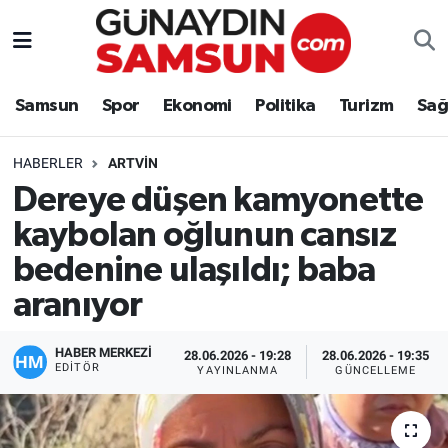
Samsun
Nöbetçi Eczaneler
Samsun
Spor
Ekonomi
Politika
Turizm
Sağ
Spor
Hava Durumu
HABERLER
ARTVIN
Ekonomi
Trafik Durumu
Dereye düşen kamyonette
kaybolan oğlunun cansız
Politika
Süper Lig Puan Durumu ve Fikstür
bedenine ulaşıldı; baba
Turizm
Tüm Manşetler
aranıyor
Sağlık
Son Dakika Haberleri
HABER MERKEZİ
28.06.2026 - 19:28
28.06.2026 - 19:35
EDITÖR
YAYINLANMA
GÜNCELLEME
Eğitim
Haber Arşivi
Yaşam