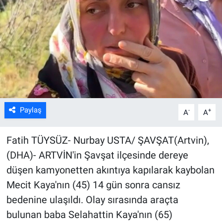
Kültür Sanat
Bilim ve Teknoloji
Genel
Paylaş
-
+
A
A
Fatih TÜYSÜZ- Nurbay USTA/ ŞAVŞAT(Artvin),
(DHA)- ARTVİN'in Şavşat ilçesinde dereye
düşen kamyonetten akıntıya kapılarak kaybolan
Mecit Kaya'nın (45) 14 gün sonra cansız
bedenine ulaşıldı. Olay sırasında araçta
bulunan baba Selahattin Kaya'nın (65)