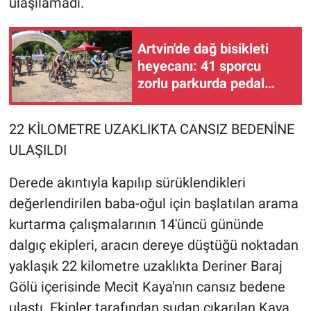
ulaşılamadı.
Artvin'de dağ bisikleti
heyecanı: 41 sporcu
zorlu parkurda pedal
çevirdi
22 KİLOMETRE UZAKLIKTA CANSIZ BEDENİNE
ULAŞILDI
Derede akıntıyla kapılıp sürüklendikleri
değerlendirilen baba-oğul için başlatılan arama
kurtarma çalışmalarının 14'üncü gününde
dalgıç ekipleri, aracın dereye düştüğü noktadan
yaklaşık 22 kilometre uzaklıkta Deriner Baraj
Gölü içerisinde Mecit Kaya'nın cansız bedene
ulaştı. Ekipler tarafından sudan çıkarılan Kaya,