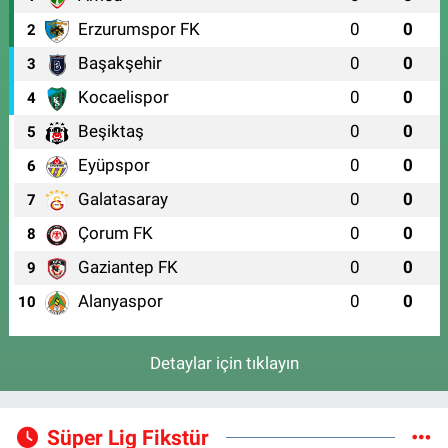
Erzurumspor FK
0
0
2
Başakşehir
0
0
3
Kocaelispor
0
0
4
Beşiktaş
0
0
5
Eyüpspor
0
0
6
Galatasaray
0
0
7
Çorum FK
0
0
8
Gaziantep FK
0
0
9
Alanyaspor
0
0
10
Detaylar için tıklayın
Süper Lig Fikstür