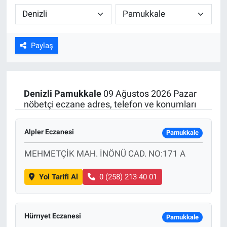
Kültür Sanat
Bilim ve Teknoloji
Paylaş
Genel
Denizli
Pamukkale
09 Ağustos 2026 Pazar
nöbetçi eczane adres, telefon ve konumları
Alpler Eczanesi
Pamukkale
MEHMETÇİK MAH. İNÖNÜ CAD. NO:171 A
Yol Tarifi Al
0 (258) 213 40 01
Hürrıyet Eczanesi
Pamukkale