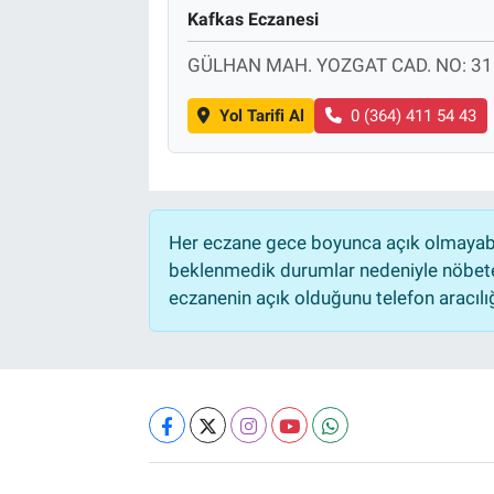
Kafkas Eczanesi
GÜLHAN MAH. YOZGAT CAD. NO: 31
Yol Tarifi Al
0 (364) 411 54 43
Her eczane gece boyunca açık olmayabili
beklenmedik durumlar nedeniyle nöbete
eczanenin açık olduğunu telefon aracılığıy