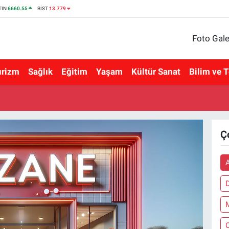
TIN
6660.55
BİST
13.779
Foto Gale
urizm
Sağlık
Eğitim
Yaşam
Kültür Sanat
Bilim ve T
Ç