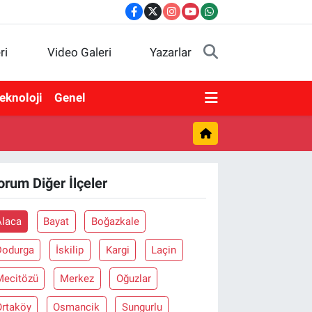
ri
Video Galeri
Yazarlar
eknoloji
Genel
orum Diğer İlçeler
Alaca
Bayat
Boğazkale
Dodurga
İskilip
Kargi
Laçin
Mecitözü
Merkez
Oğuzlar
Ortaköy
Osmancik
Sungurlu