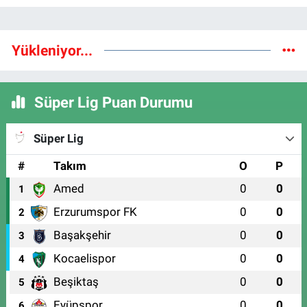
Yükleniyor...
Süper Lig Puan Durumu
Süper Lig
#
Takım
O
P
Amed
0
0
1
Erzurumspor FK
0
0
2
Başakşehir
0
0
3
Kocaelispor
0
0
4
Beşiktaş
0
0
5
Eyüpspor
0
0
6