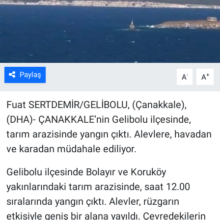
Kültür Sanat
Bilim ve Teknoloji
Genel
Paylaş
-
+
A
A
Fuat SERTDEMİR/GELİBOLU, (Çanakkale),
(DHA)- ÇANAKKALE’nin Gelibolu ilçesinde,
tarım arazisinde yangın çıktı. Alevlere, havadan
ve karadan müdahale ediliyor.
Gelibolu ilçesinde Bolayır ve Koruköy
yakınlarındaki tarım arazisinde, saat 12.00
sıralarında yangın çıktı. Alevler, rüzgarın
etkisiyle geniş bir alana yayıldı. Çevredekilerin