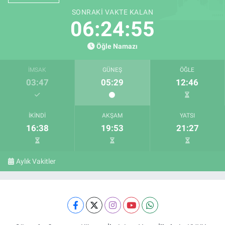
SONRAKI VAKTE KALAN
06:24:54
Öğle Namazı
İMSAK
GÜNEŞ
ÖĞLE
03:47
05:29
12:46
İKINDI
AKŞAM
YATSI
16:38
19:53
21:27
Aylık Vakitler