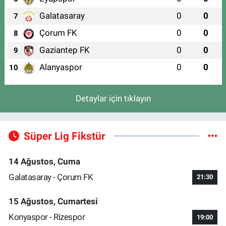
Galatasaray
0
0
7
Çorum FK
0
0
8
Gaziantep FK
0
0
9
Alanyaspor
0
0
10
Detaylar için tıklayın
Süper Lig Fikstür
14 Ağustos, Cuma
Galatasaray - Çorum FK
21:30
15 Ağustos, Cumartesi
Konyaspor - Rizespor
19:00