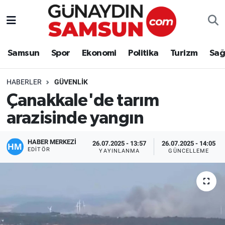
Samsun
Nöbetçi Eczaneler
Samsun
Spor
Ekonomi
Politika
Turizm
Sağ
Spor
Hava Durumu
HABERLER
GÜVENLIK
Ekonomi
Trafik Durumu
Çanakkale'de tarım
arazisinde yangın
Politika
Süper Lig Puan Durumu ve Fikstür
Turizm
Tüm Manşetler
HABER MERKEZİ
26.07.2025 - 13:57
26.07.2025 - 14:05
EDITÖR
YAYINLANMA
GÜNCELLEME
Sağlık
Son Dakika Haberleri
Eğitim
Haber Arşivi
Yaşam