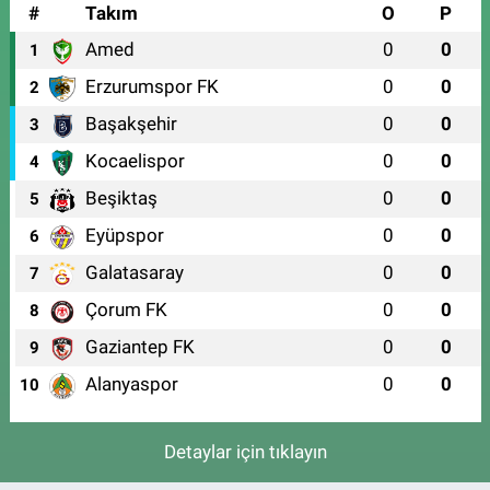
#
Takım
O
P
Amed
0
0
1
Erzurumspor FK
0
0
2
Başakşehir
0
0
3
Kocaelispor
0
0
4
Beşiktaş
0
0
5
Eyüpspor
0
0
6
Galatasaray
0
0
7
Çorum FK
0
0
8
Gaziantep FK
0
0
9
Alanyaspor
0
0
10
Detaylar için tıklayın