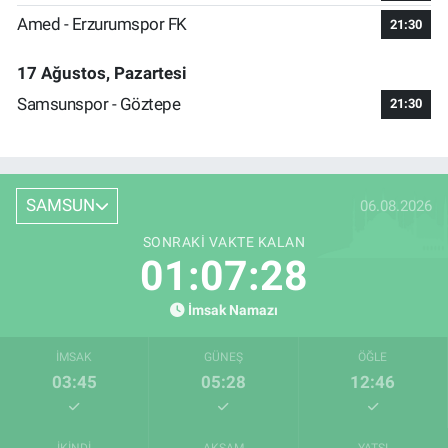
Amed - Erzurumspor FK
21:30
17 Ağustos, Pazartesi
Samsunspor - Göztepe
21:30
SAMSUN
06.08.2026
SONRAKI VAKTE KALAN
01:07:27
İmsak Namazı
İMSAK
GÜNEŞ
ÖĞLE
03:45
05:28
12:46
İKINDI
AKŞAM
YATSI