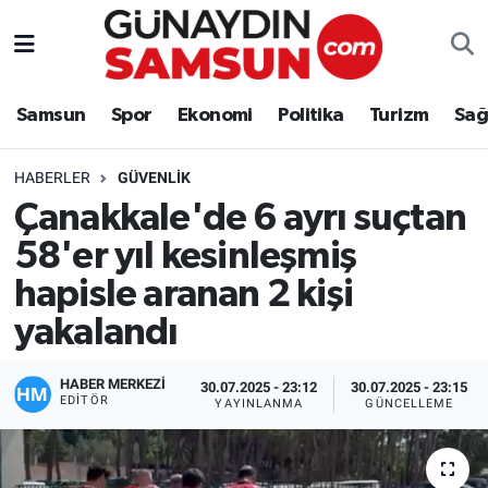
Samsun
Nöbetçi Eczaneler
Samsun
Spor
Ekonomi
Politika
Turizm
Sağ
Spor
Hava Durumu
HABERLER
GÜVENLIK
Ekonomi
Trafik Durumu
Çanakkale'de 6 ayrı suçtan
58'er yıl kesinleşmiş
Politika
Süper Lig Puan Durumu ve Fikstür
hapisle aranan 2 kişi
Turizm
Tüm Manşetler
yakalandı
Sağlık
Son Dakika Haberleri
HABER MERKEZİ
30.07.2025 - 23:12
30.07.2025 - 23:15
EDITÖR
YAYINLANMA
GÜNCELLEME
Eğitim
Haber Arşivi
Yaşam