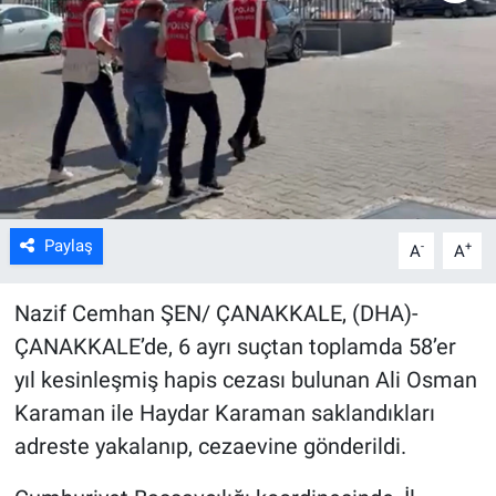
Kültür Sanat
Bilim ve Teknoloji
Genel
Paylaş
-
+
A
A
Nazif Cemhan ŞEN/ ÇANAKKALE, (DHA)-
ÇANAKKALE’de, 6 ayrı suçtan toplamda 58’er
yıl kesinleşmiş hapis cezası bulunan Ali Osman
Karaman ile Haydar Karaman saklandıkları
adreste yakalanıp, cezaevine gönderildi.