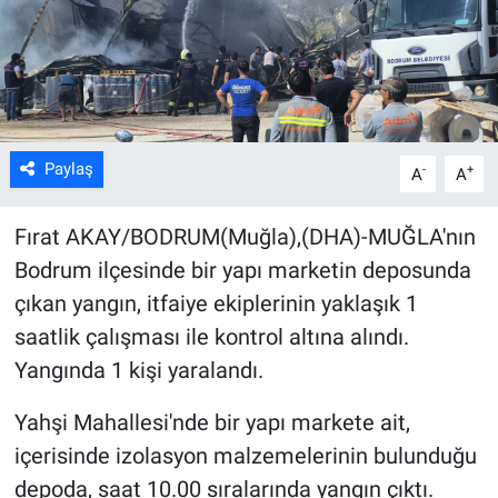
Kültür Sanat
Bilim ve Teknoloji
Genel
Paylaş
-
+
A
A
Fırat AKAY/BODRUM(Muğla),(DHA)-MUĞLA'nın
Bodrum ilçesinde bir yapı marketin deposunda
çıkan yangın, itfaiye ekiplerinin yaklaşık 1
saatlik çalışması ile kontrol altına alındı.
Yangında 1 kişi yaralandı.
Yahşi Mahallesi'nde bir yapı markete ait,
içerisinde izolasyon malzemelerinin bulunduğu
depoda, saat 10.00 sıralarında yangın çıktı.