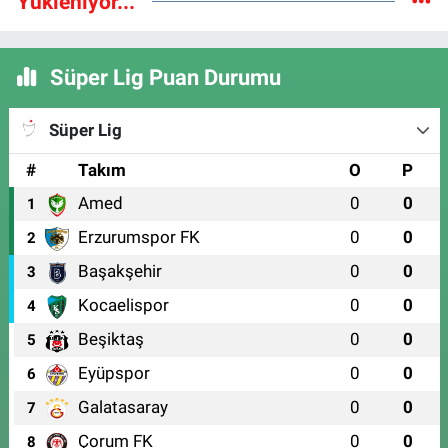
Yükleniyor...
Süper Lig Puan Durumu
Süper Lig
#
Takım
O
P
Amed
0
0
1
Erzurumspor FK
0
0
2
Başakşehir
0
0
3
Kocaelispor
0
0
4
Beşiktaş
0
0
5
Eyüpspor
0
0
6
Galatasaray
0
0
7
Çorum FK
0
0
8