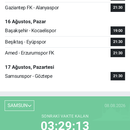
Gaziantep FK - Alanyaspor
21:30
16 Ağustos, Pazar
Başakşehir - Kocaelispor
19:00
Beşiktaş - Eyüpspor
21:30
Amed - Erzurumspor FK
21:30
17 Ağustos, Pazartesi
Samsunspor - Göztepe
21:30
SAMSUN
08.08.2026
SONRAKI VAKTE KALAN
03:29:12