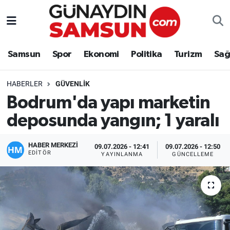
Samsun
Nöbetçi Eczaneler
Samsun
Spor
Ekonomi
Politika
Turizm
Sağ
Spor
Hava Durumu
HABERLER
GÜVENLIK
Ekonomi
Trafik Durumu
Bodrum'da yapı marketin
deposunda yangın; 1 yaralı
Politika
Süper Lig Puan Durumu ve Fikstür
Turizm
Tüm Manşetler
HABER MERKEZİ
09.07.2026 - 12:41
09.07.2026 - 12:50
EDITÖR
YAYINLANMA
GÜNCELLEME
Sağlık
Son Dakika Haberleri
Eğitim
Haber Arşivi
Yaşam