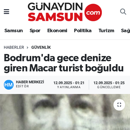
Samsun
Nöbetçi Eczaneler
Samsun
Spor
Ekonomi
Politika
Turizm
Sağ
Spor
Hava Durumu
HABERLER
GÜVENLIK
Ekonomi
Trafik Durumu
Bodrum'da gece denize
giren Macar turist boğuldu
Politika
Süper Lig Puan Durumu ve Fikstür
Turizm
Tüm Manşetler
HABER MERKEZİ
12.09.2025 - 01:21
12.09.2025 - 01:25
EDITÖR
YAYINLANMA
GÜNCELLEME
Sağlık
Son Dakika Haberleri
Eğitim
Haber Arşivi
Yaşam