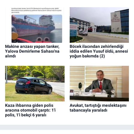
Makine arızası yapan tanker,
Böcek ilacından zehirlendiği
Yalova Demirleme Sahası'na
iddia edilen Yusuf öldü, annesi
alındı
yoğun bakımda (2)
Kaza ihbarına giden polis
Avukat, tartıştığı meslektaşını
aracına otomobil çarptı: 1'i
tabancayla yaraladı
polis, 1'i bekçi 6 yaralı