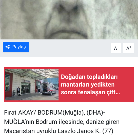
Kültür Sanat
Bilim ve Teknoloji
Genel
Paylaş
-
+
A
A
Doğadan topladıkları
mantarları yedikten
sonra fenalaşan çift
hastaneye kaldırıldı
Fırat AKAY/ BODRUM(Muğla), (DHA)-
MUĞLA’nın Bodrum ilçesinde, denize giren
Macaristan uyruklu Laszlo Janos K. (77)