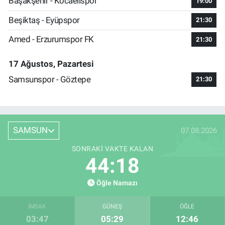
Başakşehir - Kocaelispor
19:00
Beşiktaş - Eyüpspor
21:30
Amed - Erzurumspor FK
21:30
17 Ağustos, Pazartesi
Samsunspor - Göztepe
21:30
SAMSUN
07.08.2026
SONRAKI VAKTE KALAN
44:17
Öğle Namazı
İMSAK
GÜNEŞ
ÖĞLE
03:47
05:29
12:46