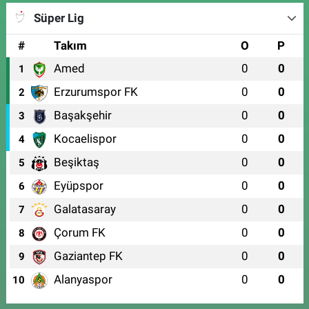
Süper Lig
#
Takım
O
P
Amed
0
0
1
Erzurumspor FK
0
0
2
Başakşehir
0
0
3
Kocaelispor
0
0
4
Beşiktaş
0
0
5
Eyüpspor
0
0
6
Galatasaray
0
0
7
Çorum FK
0
0
8
Gaziantep FK
0
0
9
Alanyaspor
0
0
10