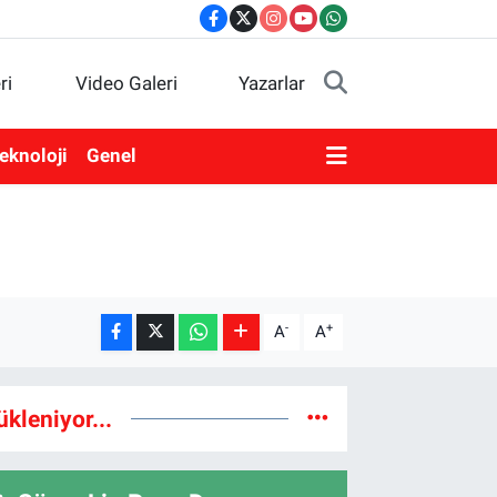
ri
Video Galeri
Yazarlar
eknoloji
Genel
-
+
A
A
ükleniyor...