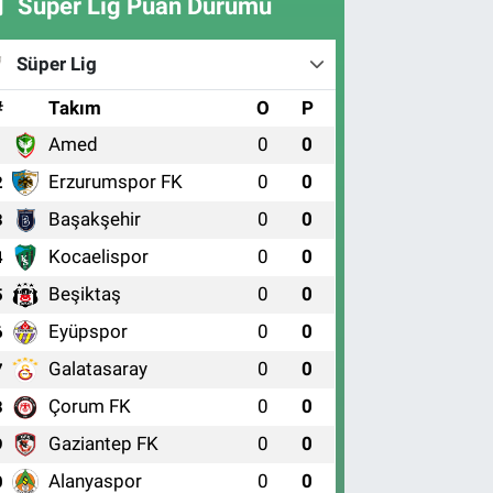
Süper Lig Puan Durumu
Süper Lig
#
Takım
O
P
Amed
0
0
1
Erzurumspor FK
0
0
2
Başakşehir
0
0
3
Kocaelispor
0
0
4
Beşiktaş
0
0
5
Eyüpspor
0
0
6
Galatasaray
0
0
7
Çorum FK
0
0
8
Gaziantep FK
0
0
9
Alanyaspor
0
0
0