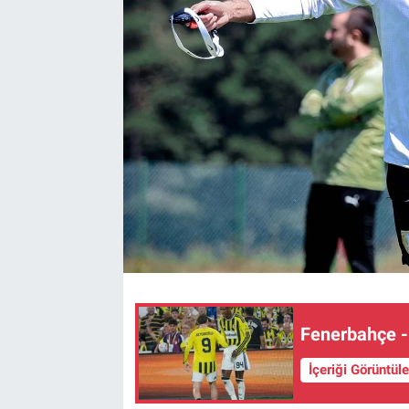
Kültür Sanat
Bilim ve Teknoloji
Genel
Fenerbahçe -
İçeriği Görüntül