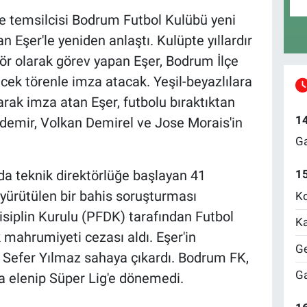
e temsilcisi Bodrum Futbol Kulübü yeni
 Eşer'le yeniden anlaştı. Kulüpte yıllardır
tör olarak görev yapan Eşer, Bodrum İlçe
cek törenle imza atacak. Yeşil-beyazlılara
ak imza atan Eşer, futbolu bıraktıktan
1
şdemir, Volkan Demirel ve Jose Morais'in
Ga
 teknik direktörlüğe başlayan 41
1
a yürütülen bir bahis soruşturması
Ko
siplin Kurulu (PFDK) tarafından Futbol
Ka
k mahrumiyeti cezası aldı. Eşer'in
Ge
 Sefer Yılmaz sahaya çıkardı. Bodrum FK,
Ga
ya elenip Süper Lig'e dönemedi.