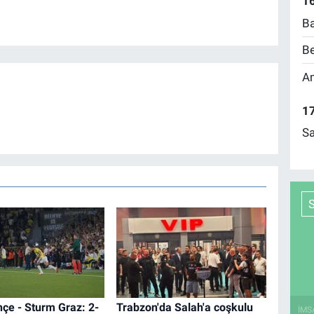
16
Ba
Be
Am
17
Sa
çe - Sturm Graz: 2-
Trabzon'da Salah'a coşkulu
İMS