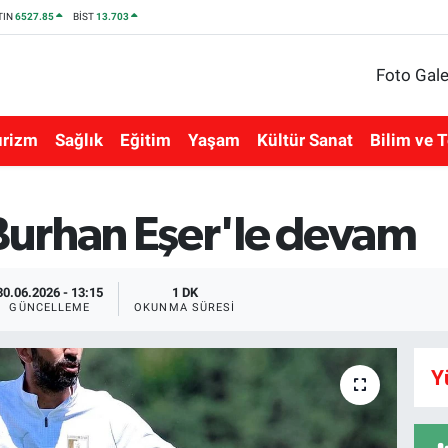
TIN
6527.85
BİST
13.703
Foto Gale
urizm
Sağlık
Eğitim
Yaşam
Kültür Sanat
Bilim ve T
urhan Eşer'le devam
30.06.2026 - 13:15
1 DK
GÜNCELLEME
OKUNMA SÜRESI
Y