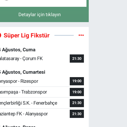
Detaylar için tıklayın
Süper Lig Fikstür
4 Ağustos, Cuma
latasaray - Çorum FK
21:30
5 Ağustos, Cumartesi
nyaspor - Rizespor
19:00
sımpaşa - Trabzonspor
19:00
nçlerbirliği S.K. - Fenerbahçe
21:30
ziantep FK - Alanyaspor
21:30