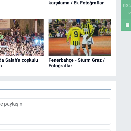
karşılama / Ek Fotoğraflar
03:
da Salah'a coşkulu
Fenerbahçe - Sturm Graz /
a
Fotoğraflar