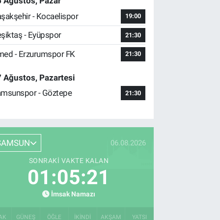
 Ağustos, Pazar
şakşehir - Kocaelispor
19:00
şiktaş - Eyüpspor
21:30
ed - Erzurumspor FK
21:30
 Ağustos, Pazartesi
msunspor - Göztepe
21:30
SAMSUN
06.08.2026
SONRAKI VAKTE KALAN
01:05:20
İmsak Namazı
AK
GÜNEŞ
ÖĞLE
İKINDI
AKŞAM
YATSI