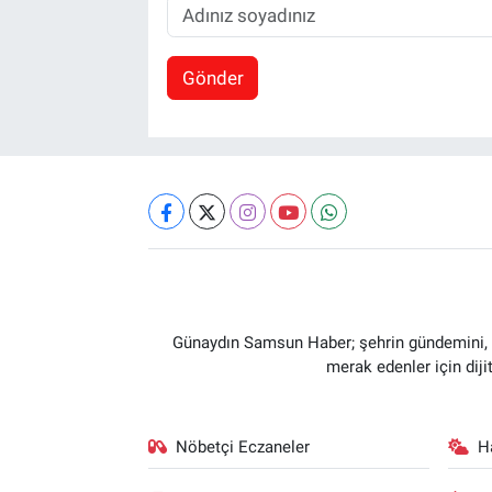
Gönder
Günaydın Samsun Haber; şehrin gündemini, so
merak edenler için dij
Nöbetçi Eczaneler
H