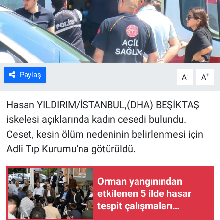
Kültür Sanat
Bilim ve Teknoloji
Genel
Paylaş
-
+
A
A
Hasan YILDIRIM/İSTANBUL,(DHA) BEŞİKTAŞ
iskelesi açıklarında kadın cesedi bulundu.
Ceset, kesin ölüm nedeninin belirlenmesi için
Adli Tıp Kurumu'na götürüldü.
Orman yangınından
etkilenen 5 ilde hasar
tespit çalışmaları
tamamlandı