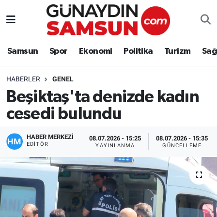
Samsun
Nöbetçi Eczaneler
Samsun
Spor
Ekonomi
Politika
Turizm
Sağ
Spor
Hava Durumu
HABERLER
GENEL
Ekonomi
Trafik Durumu
Beşiktaş'ta denizde kadın
cesedi bulundu
Politika
Süper Lig Puan Durumu ve Fikstür
Turizm
Tüm Manşetler
HABER MERKEZİ
08.07.2026 - 15:25
08.07.2026 - 15:35
EDITÖR
YAYINLANMA
GÜNCELLEME
Sağlık
Son Dakika Haberleri
Eğitim
Haber Arşivi
Yaşam