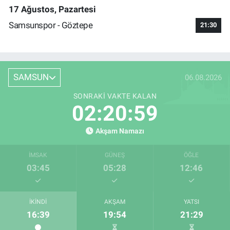
17 Ağustos, Pazartesi
Samsunspor - Göztepe
21:30
SAMSUN
06.08.2026
SONRAKI VAKTE KALAN
02:20:58
Akşam Namazı
İMSAK
GÜNEŞ
ÖĞLE
03:45
05:28
12:46
İKINDI
AKŞAM
YATSI
16:39
19:54
21:29