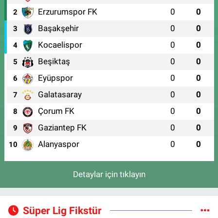
Erzurumspor FK
0
0
2
Başakşehir
0
0
3
Kocaelispor
0
0
4
Beşiktaş
0
0
5
Eyüpspor
0
0
6
Galatasaray
0
0
7
Çorum FK
0
0
8
Gaziantep FK
0
0
9
Alanyaspor
0
0
10
Detaylar için tıklayın
Süper Lig Fikstür