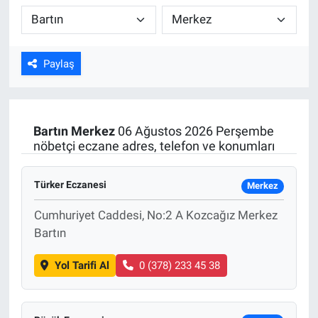
Kültür Sanat
Bilim ve Teknoloji
Paylaş
Genel
Bartın
Merkez
06 Ağustos 2026 Perşembe
nöbetçi eczane adres, telefon ve konumları
Türker Eczanesi
Merkez
Cumhuriyet Caddesi, No:2 A Kozcağız Merkez
Bartın
Yol Tarifi Al
0 (378) 233 45 38