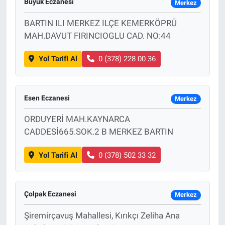
Büyük Eczanesi
Merkez
BARTIN ILI MERKEZ ILÇE KEMERKÖPRÜ
MAH.DAVUT FIRINCIOGLU CAD. NO:44
Yol Tarifi Al
0 (378) 228 00 36
Esen Eczanesi
Merkez
ORDUYERİ MAH.KAYNARCA
CADDESİ665.SOK.2 B MERKEZ BARTIN
Yol Tarifi Al
0 (378) 502 33 32
Çolpak Eczanesi
Merkez
Şiremirçavuş Mahallesi, Kırıkçı Zeliha Ana