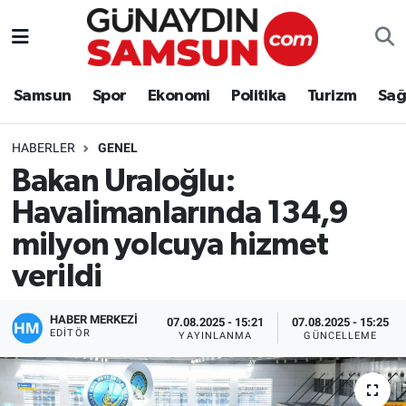
Samsun
Nöbetçi Eczaneler
Samsun
Spor
Ekonomi
Politika
Turizm
Sağ
Spor
Hava Durumu
HABERLER
GENEL
Ekonomi
Trafik Durumu
Bakan Uraloğlu:
Havalimanlarında 134,9
Politika
Süper Lig Puan Durumu ve Fikstür
milyon yolcuya hizmet
Turizm
Tüm Manşetler
verildi
Sağlık
Son Dakika Haberleri
HABER MERKEZİ
07.08.2025 - 15:21
07.08.2025 - 15:25
EDITÖR
YAYINLANMA
GÜNCELLEME
Eğitim
Haber Arşivi
Yaşam