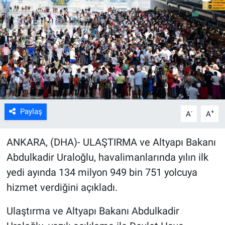
Kültür Sanat
Bilim ve Teknoloji
Genel
Paylaş
-
+
A
A
ANKARA, (DHA)- ULAŞTIRMA ve Altyapı Bakanı
Abdulkadir Uraloğlu, havalimanlarında yılın ilk
yedi ayında 134 milyon 949 bin 751 yolcuya
hizmet verdiğini açıkladı.
Ulaştırma ve Altyapı Bakanı Abdulkadir