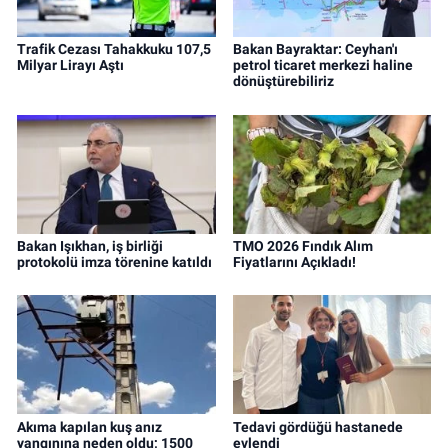
Trafik Cezası Tahakkuku 107,5
Bakan Bayraktar: Ceyhan'ı
Milyar Lirayı Aştı
petrol ticaret merkezi haline
dönüştürebiliriz
Bakan Işıkhan, iş birliği
TMO 2026 Fındık Alım
protokolü imza törenine katıldı
Fiyatlarını Açıkladı!
Akıma kapılan kuş anız
Tedavi gördüğü hastanede
yangınına neden oldu; 1500
evlendi