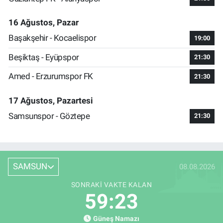
16 Ağustos, Pazar
Başakşehir - Kocaelispor
19:00
Beşiktaş - Eyüpspor
21:30
Amed - Erzurumspor FK
21:30
17 Ağustos, Pazartesi
Samsunspor - Göztepe
21:30
SAMSUN
08.08.2026
SONRAKI VAKTE KALAN
59:22
Güneş Namazı