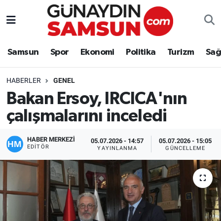
Samsun
Nöbetçi Eczaneler
Samsun
Spor
Ekonomi
Politika
Turizm
Sağ
Spor
Hava Durumu
HABERLER
GENEL
Ekonomi
Trafik Durumu
Bakan Ersoy, IRCICA'nın
çalışmalarını inceledi
Politika
Süper Lig Puan Durumu ve Fikstür
Turizm
Tüm Manşetler
HABER MERKEZİ
05.07.2026 - 14:57
05.07.2026 - 15:05
EDITÖR
YAYINLANMA
GÜNCELLEME
Sağlık
Son Dakika Haberleri
Eğitim
Haber Arşivi
Yaşam