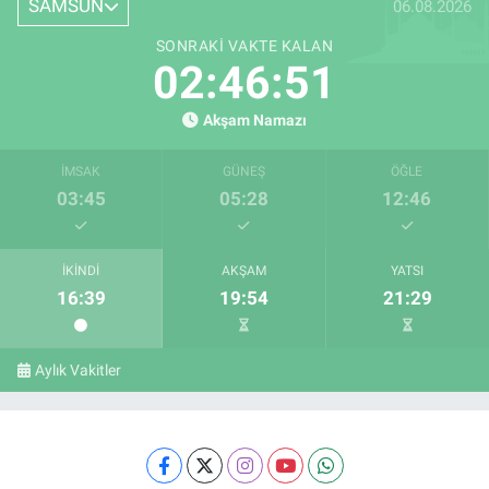
SAMSUN
06.08.2026
SONRAKI VAKTE KALAN
02:46:51
Akşam Namazı
İMSAK
GÜNEŞ
ÖĞLE
03:45
05:28
12:46
İKINDI
AKŞAM
YATSI
16:39
19:54
21:29
Aylık Vakitler