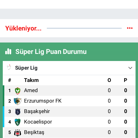
Yükleniyor...
Süper Lig Puan Durumu
Süper Lig
#
Takım
O
P
Amed
0
0
1
Erzurumspor FK
0
0
2
Başakşehir
0
0
3
Kocaelispor
0
0
4
Beşiktaş
0
0
5