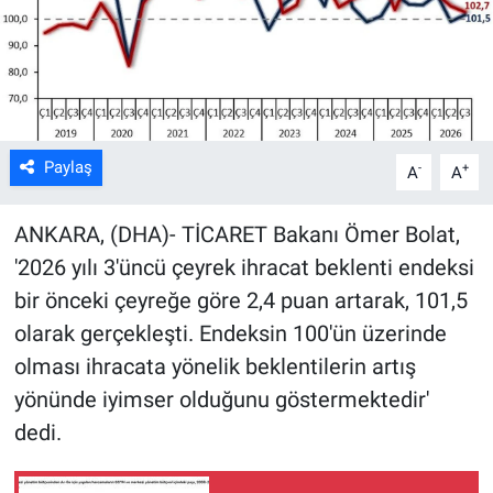
Kültür Sanat
Bilim ve Teknoloji
Genel
Paylaş
-
+
A
A
ANKARA, (DHA)- TİCARET Bakanı Ömer Bolat,
'2026 yılı 3'üncü çeyrek ihracat beklenti endeksi
bir önceki çeyreğe göre 2,4 puan artarak, 101,5
olarak gerçekleşti. Endeksin 100'ün üzerinde
olması ihracata yönelik beklentilerin artış
yönünde iyimser olduğunu göstermektedir'
dedi.