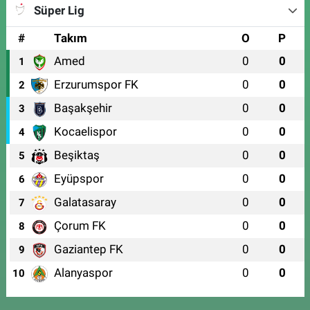
Süper Lig
#
Takım
O
P
Amed
0
0
1
Erzurumspor FK
0
0
2
Başakşehir
0
0
3
Kocaelispor
0
0
4
Beşiktaş
0
0
5
Eyüpspor
0
0
6
Galatasaray
0
0
7
Çorum FK
0
0
8
Gaziantep FK
0
0
9
Alanyaspor
0
0
10