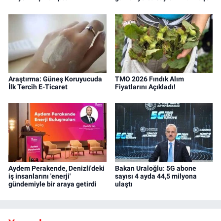
Araştırma: Güneş Koruyucuda
TMO 2026 Fındık Alım
İlk Tercih E-Ticaret
Fiyatlarını Açıkladı!
Aydem Perakende, Denizli'deki
Bakan Uraloğlu: 5G abone
iş insanlarını 'enerji'
sayısı 4 ayda 44,5 milyona
gündemiyle bir araya getirdi
ulaştı