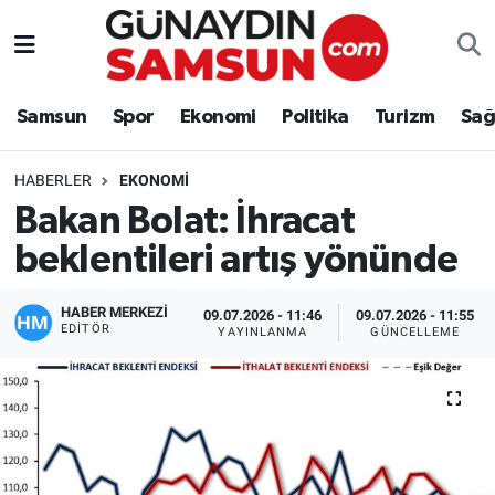
Samsun
Nöbetçi Eczaneler
Samsun
Spor
Ekonomi
Politika
Turizm
Sağ
Spor
Hava Durumu
HABERLER
EKONOMI
Ekonomi
Trafik Durumu
Bakan Bolat: İhracat
beklentileri artış yönünde
Politika
Süper Lig Puan Durumu ve Fikstür
Turizm
Tüm Manşetler
HABER MERKEZİ
09.07.2026 - 11:46
09.07.2026 - 11:55
EDITÖR
YAYINLANMA
GÜNCELLEME
Sağlık
Son Dakika Haberleri
Eğitim
Haber Arşivi
Yaşam