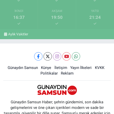
İKINDI
AKŞAM
YATSI
16:37
19:50
21:24
Aylık Vakitler
Günaydın Samsun
Künye
İletişim
Yayın İlkeleri
KVKK
Politikalar
Reklam
Günaydın Samsun Haber; şehrin gündemini, son dakika
gelişmelerini ve öne çıkan içerikleri modern ve sade bir
tasarımla, güvenilir bir dille sunar. Samsun’u merak edenler için