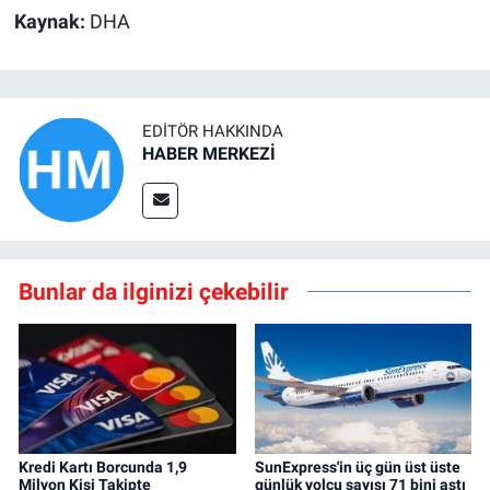
Kaynak:
DHA
EDITÖR HAKKINDA
HABER MERKEZİ
Bunlar da ilginizi çekebilir
Kredi Kartı Borcunda 1,9
SunExpress'in üç gün üst üste
Milyon Kişi Takipte
günlük yolcu sayısı 71 bini aştı