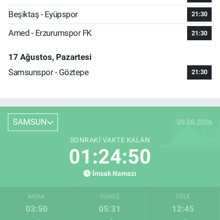
Beşiktaş - Eyüpspor
21:30
Amed - Erzurumspor FK
21:30
17 Ağustos, Pazartesi
Samsunspor - Göztepe
21:30
SAMSUN
09.08.2026
SONRAKI VAKTE KALAN
01:24:50
İmsak Namazı
İMSAK
GÜNEŞ
ÖĞLE
03:50
05:31
12:45