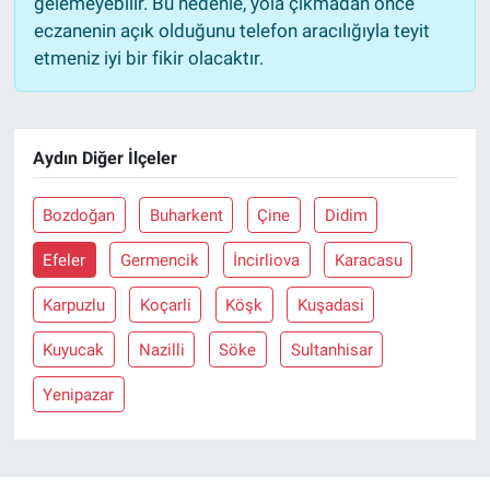
gelemeyebilir. Bu nedenle, yola çıkmadan önce
eczanenin açık olduğunu telefon aracılığıyla teyit
etmeniz iyi bir fikir olacaktır.
Aydın Diğer İlçeler
Bozdoğan
Buharkent
Çine
Didim
Efeler
Germencik
İncirliova
Karacasu
Karpuzlu
Koçarli
Köşk
Kuşadasi
Kuyucak
Nazilli
Söke
Sultanhisar
Yenipazar