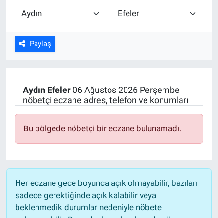
Kültür Sanat
Bilim ve Teknoloji
Paylaş
Genel
Aydın
Efeler
06 Ağustos 2026 Perşembe
nöbetçi eczane adres, telefon ve konumları
Bu bölgede nöbetçi bir eczane bulunamadı.
Her eczane gece boyunca açık olmayabilir, bazıları
sadece gerektiğinde açık kalabilir veya
beklenmedik durumlar nedeniyle nöbete