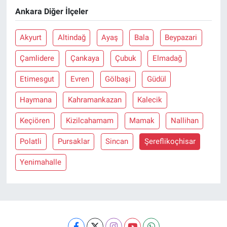
Ankara Diğer İlçeler
Akyurt
Altindağ
Ayaş
Bala
Beypazari
Çamlidere
Çankaya
Çubuk
Elmadağ
Etimesgut
Evren
Gölbaşi
Güdül
Haymana
Kahramankazan
Kalecik
Keçiören
Kizilcahamam
Mamak
Nallihan
Polatli
Pursaklar
Sincan
Şereflikoçhisar
Yenimahalle