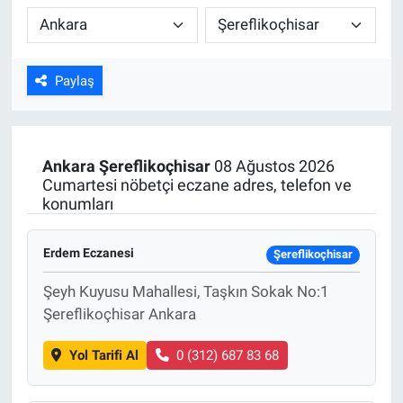
Kültür Sanat
Bilim ve Teknoloji
Paylaş
Genel
Ankara
Şereflikoçhisar
08 Ağustos 2026
Cumartesi nöbetçi eczane adres, telefon ve
konumları
Erdem Eczanesi
Şereflikoçhisar
Şeyh Kuyusu Mahallesi, Taşkın Sokak No:1
Şereflikoçhisar Ankara
Yol Tarifi Al
0 (312) 687 83 68