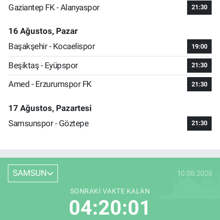
Gaziantep FK - Alanyaspor
21:30
16 Ağustos, Pazar
Başakşehir - Kocaelispor
19:00
Beşiktaş - Eyüpspor
21:30
Amed - Erzurumspor FK
21:30
17 Ağustos, Pazartesi
Samsunspor - Göztepe
21:30
SAMSUN
10.08.2026
SONRAKI VAKTE KALAN
04:20:00