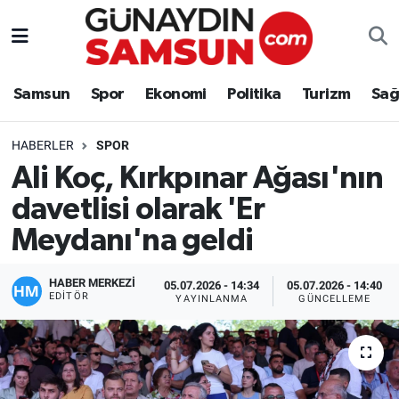
Samsun
Nöbetçi Eczaneler
Samsun
Spor
Ekonomi
Politika
Turizm
Sağ
Spor
Hava Durumu
HABERLER
SPOR
Ekonomi
Trafik Durumu
Ali Koç, Kırkpınar Ağası'nın
davetlisi olarak 'Er
Politika
Süper Lig Puan Durumu ve Fikstür
Meydanı'na geldi
Turizm
Tüm Manşetler
HABER MERKEZİ
05.07.2026 - 14:34
05.07.2026 - 14:40
Sağlık
Son Dakika Haberleri
EDITÖR
YAYINLANMA
GÜNCELLEME
Eğitim
Haber Arşivi
Yaşam