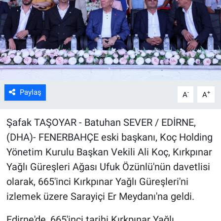
Kültür Sanat
Bilim ve Teknoloji
Genel
Paylaş
-
+
A
A
Şafak TAŞOYAR - Batuhan SEVER / EDİRNE,
(DHA)- FENERBAHÇE eski başkanı, Koç Holding
Yönetim Kurulu Başkan Vekili Ali Koç, Kırkpınar
Yağlı Güreşleri Ağası Ufuk Özünlü'nün davetlisi
olarak, 665'inci Kırkpınar Yağlı Güreşleri'ni
izlemek üzere Sarayiçi Er Meydanı'na geldi.
Edirne'de, 665'inci tarihi Kırkpınar Yağlı