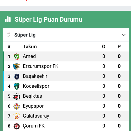
Süper Lig Puan Durumu
Süper Lig
#
Takım
O
P
Amed
0
0
1
Erzurumspor FK
0
0
2
Başakşehir
0
0
3
Kocaelispor
0
0
4
Beşiktaş
0
0
5
Eyüpspor
0
0
6
Galatasaray
0
0
7
Çorum FK
0
0
8