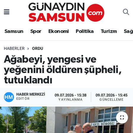
Samsun
Nöbetçi Eczaneler
Samsun
Spor
Ekonomi
Politika
Turizm
Sağ
Spor
Hava Durumu
HABERLER
ORDU
Ekonomi
Trafik Durumu
Ağabeyi, yengesi ve
yeğenini öldüren şüpheli,
Politika
Süper Lig Puan Durumu ve Fikstür
tutuklandı
Turizm
Tüm Manşetler
HABER MERKEZİ
09.07.2026 - 15:38
09.07.2026 - 15:45
Sağlık
Son Dakika Haberleri
EDITÖR
YAYINLANMA
GÜNCELLEME
Eğitim
Haber Arşivi
Yaşam