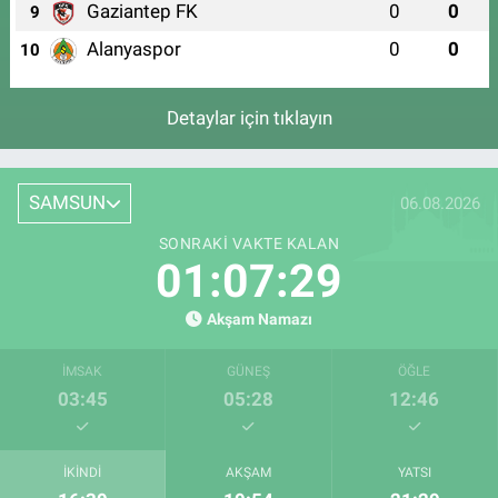
Gaziantep FK
0
0
9
Alanyaspor
0
0
10
Detaylar için tıklayın
SAMSUN
06.08.2026
SONRAKI VAKTE KALAN
01:07:28
Akşam Namazı
İMSAK
GÜNEŞ
ÖĞLE
03:45
05:28
12:46
İKINDI
AKŞAM
YATSI