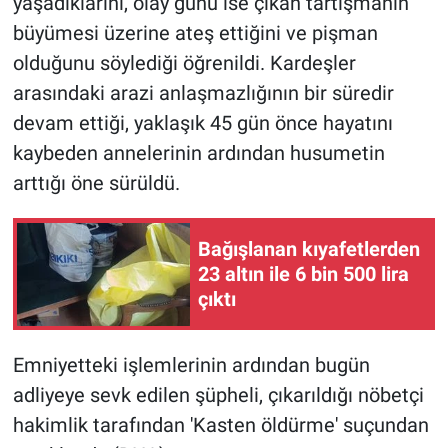
yaşadıklarını, olay günü ise çıkan tartışmanın
büyümesi üzerine ateş ettiğini ve pişman
olduğunu söylediği öğrenildi. Kardeşler
arasındaki arazi anlaşmazlığının bir süredir
devam ettiği, yaklaşık 45 gün önce hayatını
kaybeden annelerinin ardından husumetin
arttığı öne sürüldü.
Bağışlanan kıyafetlerden
23 altın ile 6 bin 500 lira
çıktı
Emniyetteki işlemlerinin ardından bugün
adliyeye sevk edilen şüpheli, çıkarıldığı nöbetçi
hakimlik tarafından 'Kasten öldürme' suçundan