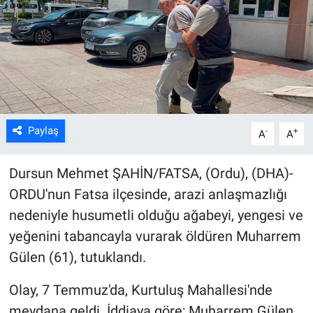
Kültür Sanat
Bilim ve Teknoloji
Genel
Paylaş
-
+
A
A
Dursun Mehmet ŞAHİN/FATSA, (Ordu), (DHA)-
ORDU'nun Fatsa ilçesinde, arazi anlaşmazlığı
nedeniyle husumetli olduğu ağabeyi, yengesi ve
yeğenini tabancayla vurarak öldüren Muharrem
Gülen (61), tutuklandı.
Olay, 7 Temmuz'da, Kurtuluş Mahallesi'nde
meydana geldi. İddiaya göre; Muharrem Gülen,