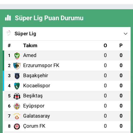
Süper Lig Puan Durumu
Süper Lig
#
Takım
O
P
Amed
0
0
1
Erzurumspor FK
0
0
2
Başakşehir
0
0
3
Kocaelispor
0
0
4
Beşiktaş
0
0
5
Eyüpspor
0
0
6
Galatasaray
0
0
7
Çorum FK
0
0
8