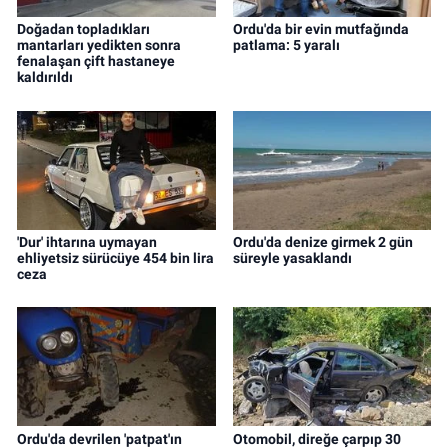
Doğadan topladıkları
Ordu'da bir evin mutfağında
mantarları yedikten sonra
patlama: 5 yaralı
fenalaşan çift hastaneye
kaldırıldı
'Dur' ihtarına uymayan
Ordu'da denize girmek 2 gün
ehliyetsiz sürücüye 454 bin lira
süreyle yasaklandı
ceza
Ordu'da devrilen 'patpat'ın
Otomobil, direğe çarpıp 30