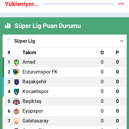
Yükleniyor...
Süper Lig Puan Durumu
Süper Lig
#
Takım
O
P
Amed
0
0
1
Erzurumspor FK
0
0
2
Başakşehir
0
0
3
Kocaelispor
0
0
4
Beşiktaş
0
0
5
Eyüpspor
0
0
6
Galatasaray
0
0
7