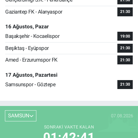
Gaziantep FK - Alanyaspor
21:30
16 Ağustos, Pazar
Başakşehir - Kocaelispor
19:00
Beşiktaş - Eyüpspor
21:30
Amed - Erzurumspor FK
21:30
17 Ağustos, Pazartesi
Samsunspor - Göztepe
21:30
SAMSUN
07.08.2026
SONRAKI VAKTE KALAN
01:42:40