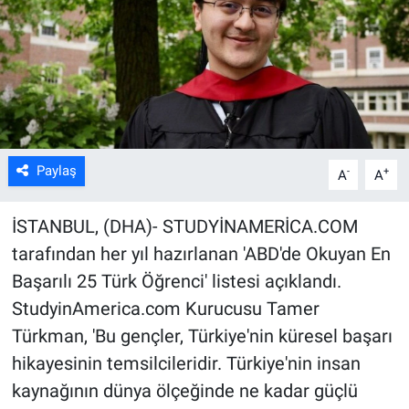
Kültür Sanat
Bilim ve Teknoloji
Genel
Paylaş
-
+
A
A
İSTANBUL, (DHA)- STUDYİNAMERİCA.COM
tarafından her yıl hazırlanan 'ABD'de Okuyan En
Başarılı 25 Türk Öğrenci' listesi açıklandı.
StudyinAmerica.com Kurucusu Tamer
Türkman, 'Bu gençler, Türkiye'nin küresel başarı
hikayesinin temsilcileridir. Türkiye'nin insan
kaynağının dünya ölçeğinde ne kadar güçlü