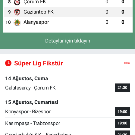
Çorum FK
0
0
8
Gaziantep FK
0
0
9
Alanyaspor
0
0
10
Detaylar için tıklayın
Süper Lig Fikstür
14 Ağustos, Cuma
Galatasaray - Çorum FK
21:30
15 Ağustos, Cumartesi
Konyaspor - Rizespor
19:00
Kasımpaşa - Trabzonspor
19:00
Gençlerbirliği S.K. - Fenerbahçe
21:30