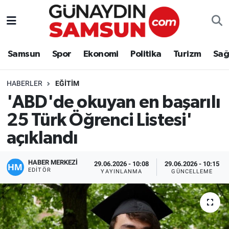
Samsun
Nöbetçi Eczaneler
Samsun
Spor
Ekonomi
Politika
Turizm
Sağ
Spor
Hava Durumu
HABERLER
EĞITIM
Ekonomi
Trafik Durumu
'ABD'de okuyan en başarılı
25 Türk Öğrenci Listesi'
Politika
Süper Lig Puan Durumu ve Fikstür
açıklandı
Turizm
Tüm Manşetler
HABER MERKEZİ
29.06.2026 - 10:08
29.06.2026 - 10:15
Sağlık
Son Dakika Haberleri
EDITÖR
YAYINLANMA
GÜNCELLEME
Eğitim
Haber Arşivi
Yaşam