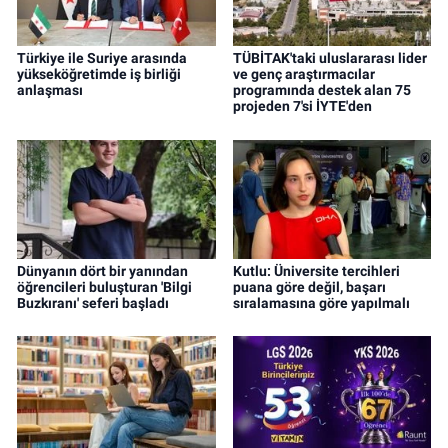
Türkiye ile Suriye arasında
TÜBİTAK'taki uluslararası lider
yükseköğretimde iş birliği
ve genç araştırmacılar
anlaşması
programında destek alan 75
projeden 7'si İYTE'den
Dünyanın dört bir yanından
Kutlu: Üniversite tercihleri
öğrencileri buluşturan 'Bilgi
puana göre değil, başarı
Buzkıranı' seferi başladı
sıralamasına göre yapılmalı