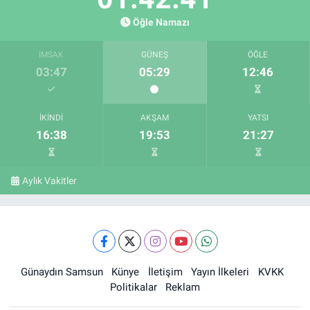
Öğle Namazı
İMSAK
GÜNEŞ
ÖĞLE
03:47
05:29
12:46
İKINDI
AKŞAM
YATSI
16:38
19:53
21:27
Aylık Vakitler
Günaydın Samsun
Künye
İletişim
Yayın İlkeleri
KVKK
Politikalar
Reklam