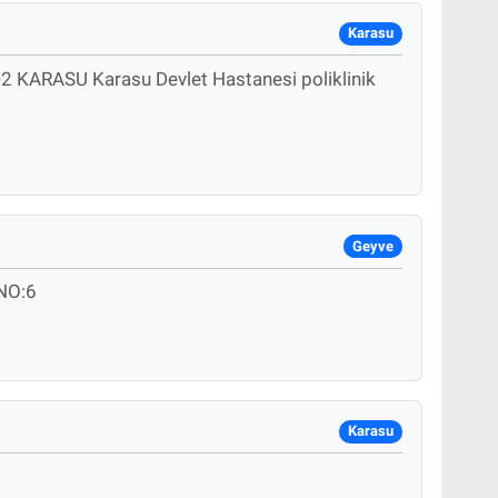
Karasu
 KARASU Karasu Devlet Hastanesi poliklinik
Geyve
NO:6
Karasu