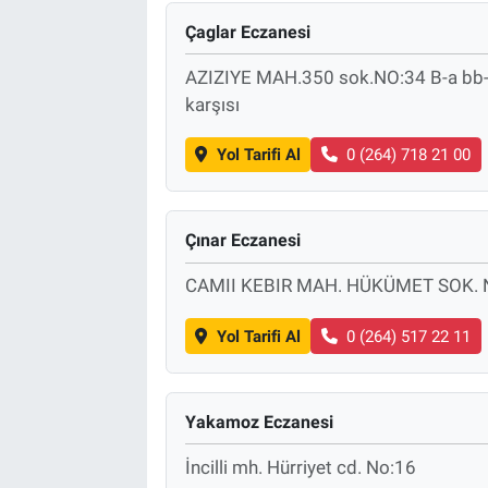
Çaglar Eczanesi
AZIZIYE MAH.350 sok.NO:34 B-a bb-2
karşısı
Yol Tarifi Al
0 (264) 718 21 00
Çınar Eczanesi
CAMII KEBIR MAH. HÜKÜMET SOK. 
Yol Tarifi Al
0 (264) 517 22 11
Yakamoz Eczanesi
İncilli mh. Hürriyet cd. No:16