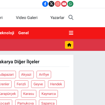
ri
Video Galeri
Yazarlar
eknoloji
Genel
akarya Diğer İlçeler
Adapazari
Akyazi
Arifiye
renler
Ferizli
Geyve
Hendek
Karapürçek
Karasu
Kaynarca
Kocaali
Pamukova
Sapanca