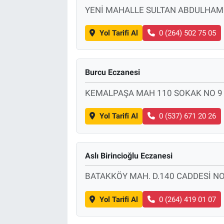
YENİ MAHALLE SULTAN ABDULHAMİ
Yol Tarifi Al
0 (264) 502 75 05
Burcu Eczanesi
KEMALPAŞA MAH 110 SOKAK NO 9
Yol Tarifi Al
0 (537) 671 20 26
Aslı Birincioğlu Eczanesi
BATAKKÖY MAH. D.140 CADDESİ NO
Yol Tarifi Al
0 (264) 419 01 07