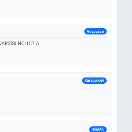
Adapazarı
KARSISI NO:157 A
Karapürçek
Söğütlü