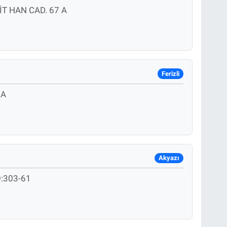
T HAN CAD. 67 A
Ferizli
 A
Akyazı
:303-61