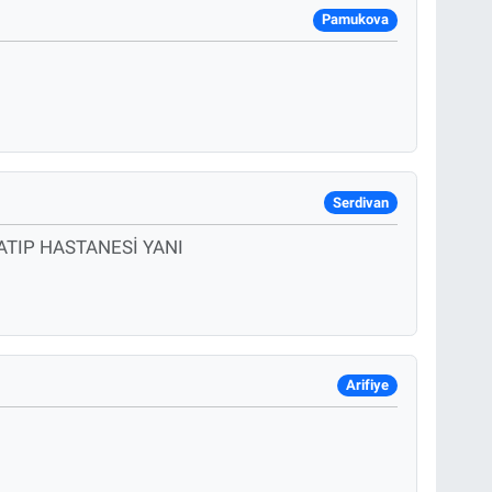
Pamukova
Serdivan
DATIP HASTANESİ YANI
Arifiye