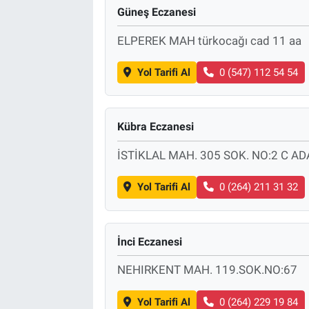
Güneş Eczanesi
ELPEREK MAH türkocağı cad 11 aa
Yol Tarifi Al
0 (547) 112 54 54
Kübra Eczanesi
İSTİKLAL MAH. 305 SOK. NO:2 C A
Yol Tarifi Al
0 (264) 211 31 32
İnci Eczanesi
NEHIRKENT MAH. 119.SOK.NO:67
Yol Tarifi Al
0 (264) 229 19 84