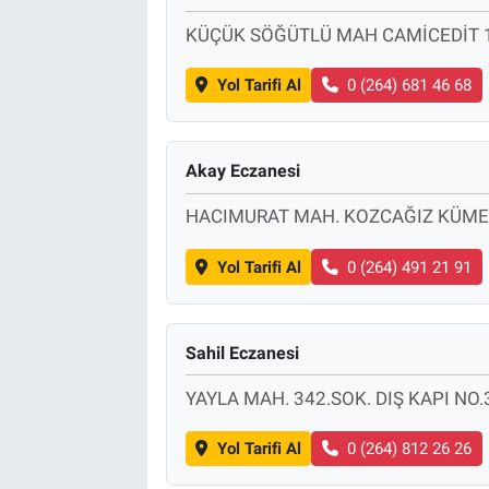
KÜÇÜK SÖĞÜTLÜ MAH CAMİCEDİT 1
Yol Tarifi Al
0 (264) 681 46 68
Akay Eczanesi
HACIMURAT MAH. KOZCAĞIZ KÜME 
Yol Tarifi Al
0 (264) 491 21 91
Sahil Eczanesi
YAYLA MAH. 342.SOK. DIŞ KAPI NO.
Yol Tarifi Al
0 (264) 812 26 26