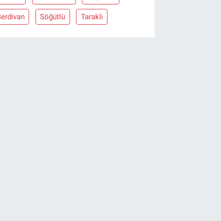
Serdivan
Söğütlü
Tarakli