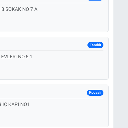
8 SOKAK NO 7 A
Taraklı
EVLERİ NO.5 1
Kocaali
3 İÇ KAPI NO1