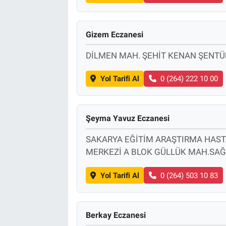
Gizem Eczanesi
DİLMEN MAH. ŞEHİT KENAN ŞENTÜ
Yol Tarifi Al
0 (264) 222 10 00
Şeyma Yavuz Eczanesi
SAKARYA EĞİTİM ARAŞTIRMA HASTA
MERKEZİ A BLOK GÜLLÜK MAH.SAĞL
Yol Tarifi Al
0 (264) 503 10 83
Berkay Eczanesi