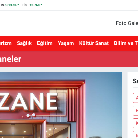
TIN
6513.94
BİST
13.768
Foto Gale
urizm
Sağlık
Eğitim
Yaşam
Kültür Sanat
Bilim ve T
aneler
S
E