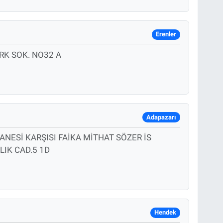
Erenler
RK SOK. NO32 A
Adapazarı
NESİ KARŞISI FAİKA MİTHAT SÖZER İS
IK CAD.5 1D
Hendek