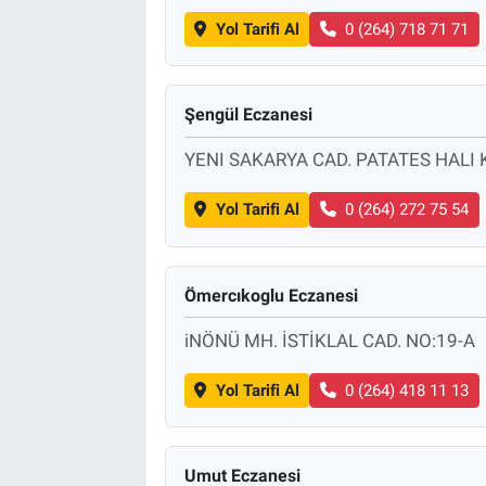
Yol Tarifi Al
0 (264) 718 71 71
Şengül Eczanesi
YENI SAKARYA CAD. PATATES HALI 
Yol Tarifi Al
0 (264) 272 75 54
Ömercıkoglu Eczanesi
iNÖNÜ MH. İSTİKLAL CAD. NO:19-A
Yol Tarifi Al
0 (264) 418 11 13
Umut Eczanesi