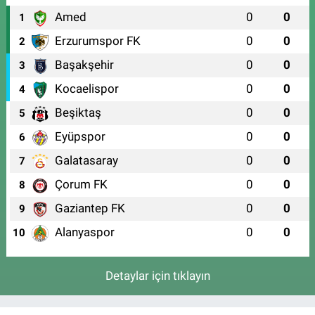
Amed
0
0
1
Erzurumspor FK
0
0
2
Başakşehir
0
0
3
Kocaelispor
0
0
4
Beşiktaş
0
0
5
Eyüpspor
0
0
6
Galatasaray
0
0
7
Çorum FK
0
0
8
Gaziantep FK
0
0
9
Alanyaspor
0
0
10
Detaylar için tıklayın