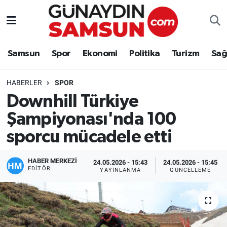
Samsun
Nöbetçi Eczaneler
Samsun
Spor
Ekonomi
Politika
Turizm
Sağ
Spor
Hava Durumu
HABERLER
SPOR
Ekonomi
Trafik Durumu
Downhill Türkiye
Şampiyonası'nda 100
Politika
Süper Lig Puan Durumu ve Fikstür
sporcu mücadele etti
Turizm
Tüm Manşetler
HABER MERKEZİ
24.05.2026 - 15:43
24.05.2026 - 15:45
Sağlık
Son Dakika Haberleri
EDITÖR
YAYINLANMA
GÜNCELLEME
Eğitim
Haber Arşivi
Yaşam