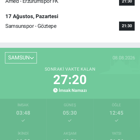
Amed - Erzurumspor FK
21:30
17 Ağustos, Pazartesi
Samsunspor - Göztepe
21:30
SAMSUN
08.08.2026
SONRAKI VAKTE KALAN
27:19
İmsak Namazı
İMSAK
GÜNEŞ
ÖĞLE
03:48
05:30
12:45
İKINDI
AKŞAM
YATSI