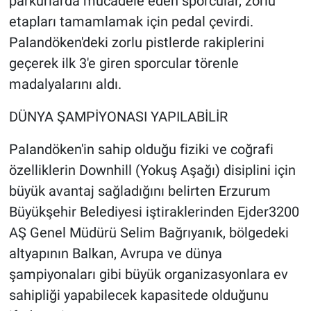
parkurlarda mücadele eden sporcular, zorlu
etapları tamamlamak için pedal çevirdi.
Palandöken'deki zorlu pistlerde rakiplerini
geçerek ilk 3'e giren sporcular törenle
madalyalarını aldı.
DÜNYA ŞAMPİYONASI YAPILABİLİR
Palandöken'in sahip olduğu fiziki ve coğrafi
özelliklerin Downhill (Yokuş Aşağı) disiplini için
büyük avantaj sağladığını belirten Erzurum
Büyükşehir Belediyesi iştiraklerinden Ejder3200
AŞ Genel Müdürü Selim Bağrıyanık, bölgedeki
altyapının Balkan, Avrupa ve dünya
şampiyonaları gibi büyük organizasyonlara ev
sahipliği yapabilecek kapasitede olduğunu